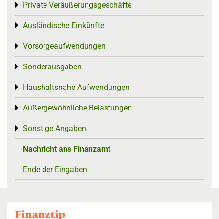
Private Veräußerungsgeschäfte
Toggle menu
Ausländische Einkünfte
Toggle menu
Vorsorgeaufwendungen
Toggle menu
Sonderausgaben
Toggle menu
Haushaltsnahe Aufwendungen
Toggle menu
Außergewöhnliche Belastungen
Toggle menu
Sonstige Angaben
Toggle menu
Nachricht ans Finanzamt
Ende der Eingaben