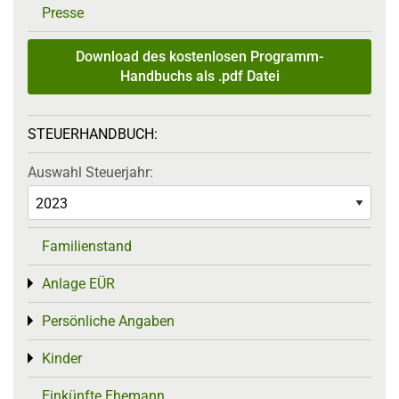
Presse
Download des kostenlosen Programm-
Handbuchs als .pdf Datei
STEUERHANDBUCH:
Auswahl Steuerjahr:
Familienstand
Anlage EÜR
Toggle menu
Persönliche Angaben
Toggle menu
Kinder
Toggle menu
Einkünfte Ehemann