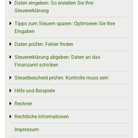
Daten eingeben: So erstellen Sie Ihre
Toggle menu
Steuererklärung
Tipps zum Steuern sparen: Optimieren Sie Ihre
Toggle menu
Eingaben
Daten prüfen: Fehler finden
Toggle menu
Steuererklärung abgeben: Daten an das
Toggle menu
Finanzamt schicken
Steuerbescheid prüfen: Kontrolle muss sein
Toggle menu
Hilfe und Beispiele
Toggle menu
Rechner
Toggle menu
Rechtliche Informationen
Toggle menu
Impressum