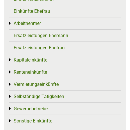
Einkünfte Ehefrau
Arbeitnehmer
Toggle menu
Ersatzleistungen Ehemann
Ersatzleistungen Ehefrau
Kapitaleinkünfte
Toggle menu
Renteneinkünfte
Toggle menu
Vermietungseinkünfte
Toggle menu
Selbständige Tätigkeiten
Toggle menu
Gewerbebetriebe
Toggle menu
Sonstige Einkünfte
Toggle menu