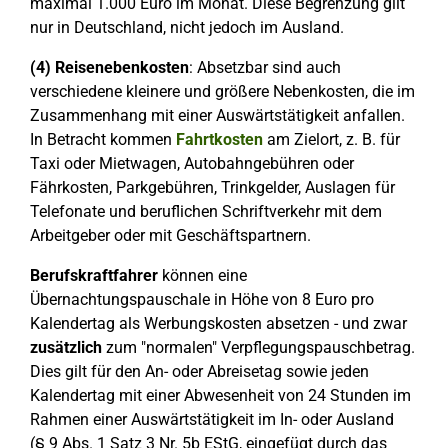
maximal 1.000 Euro im Monat. Diese Begrenzung gilt
nur in Deutschland, nicht jedoch im Ausland.
(4)
Reisenebenkosten
: Absetzbar sind auch
verschiedene kleinere und größere Nebenkosten, die im
Zusammenhang mit einer Auswärtstätigkeit anfallen.
In Betracht kommen
Fahrtkosten
am Zielort, z. B. für
Taxi oder Mietwagen, Autobahngebühren oder
Fährkosten, Parkgebühren, Trinkgelder, Auslagen für
Telefonate und beruflichen Schriftverkehr mit dem
Arbeitgeber oder mit Geschäftspartnern.
Berufskraftfahrer
können eine
Übernachtungspauschale in Höhe von 8 Euro pro
Kalendertag als Werbungskosten absetzen - und zwar
zusätzlich
zum "normalen" Verpflegungspauschbetrag.
Dies gilt für den An- oder Abreisetag sowie jeden
Kalendertag mit einer Abwesenheit von 24 Stunden im
Rahmen einer Auswärtstätigkeit im In- oder Ausland
(§ 9 Abs. 1 Satz 3 Nr. 5b EStG, eingefügt durch das