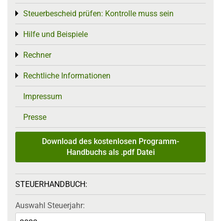
Steuerbescheid prüfen: Kontrolle muss sein
Toggle menu
Hilfe und Beispiele
Toggle menu
Rechner
Toggle menu
Rechtliche Informationen
Toggle menu
Impressum
Presse
Download des kostenlosen Programm-
Handbuchs als .pdf Datei
STEUERHANDBUCH:
Auswahl Steuerjahr: