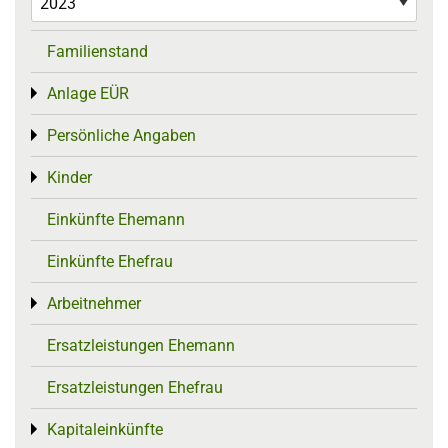
Familienstand
Anlage EÜR
Toggle menu
Persönliche Angaben
Toggle menu
Kinder
Toggle menu
Einkünfte Ehemann
Einkünfte Ehefrau
Arbeitnehmer
Toggle menu
Ersatzleistungen Ehemann
Ersatzleistungen Ehefrau
Kapitaleinkünfte
Toggle menu