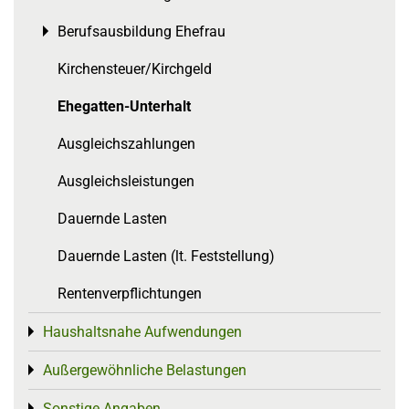
Berufsausbildung Ehefrau
Toggle menu
Kirchensteuer/Kirchgeld
Ehegatten-Unterhalt
Ausgleichszahlungen
Ausgleichsleistungen
Dauernde Lasten
Dauernde Lasten (lt. Feststellung)
Rentenverpflichtungen
Haushaltsnahe Aufwendungen
Toggle menu
Außergewöhnliche Belastungen
Toggle menu
Sonstige Angaben