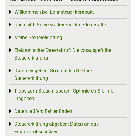
Willkommen bei Lohnsteuer kompakt
Toggle menu
Übersicht: So verwalten Sie Ihre Steuerfälle
Toggle menu
Meine Steuererklärung
Toggle menu
Elektronischer Datenabruf: Die vorausgefüllte
Toggle menu
Steuererklärung
Daten eingeben: So erstellen Sie Ihre
Toggle menu
Steuererklärung
Tipps zum Steuern sparen: Optimieren Sie Ihre
Toggle menu
Eingaben
Daten prüfen: Fehler finden
Toggle menu
Steuererklärung abgeben: Daten an das
Toggle menu
Finanzamt schicken