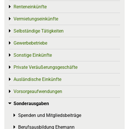
Renteneinkünfte
Toggle menu
Vermietungseinkünfte
Toggle menu
Selbständige Tätigkeiten
Toggle menu
Gewerbebetriebe
Toggle menu
Sonstige Einkünfte
Toggle menu
Private Veräußerungsgeschäfte
Toggle menu
Ausländische Einkünfte
Toggle menu
Vorsorgeaufwendungen
Toggle menu
Sonderausgaben
Toggle menu
Spenden und Mitgliedsbeiträge
Toggle menu
Berufsausbildung Ehemann
Toggle menu