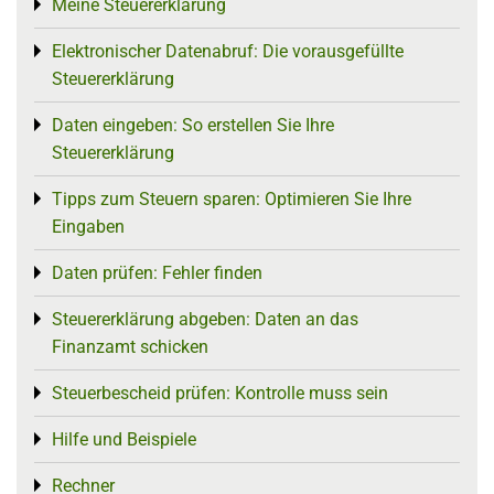
Meine Steuererklärung
Toggle menu
Elektronischer Datenabruf: Die vorausgefüllte
Toggle menu
Steuererklärung
Daten eingeben: So erstellen Sie Ihre
Toggle menu
Steuererklärung
Tipps zum Steuern sparen: Optimieren Sie Ihre
Toggle menu
Eingaben
Daten prüfen: Fehler finden
Toggle menu
Steuererklärung abgeben: Daten an das
Toggle menu
Finanzamt schicken
Steuerbescheid prüfen: Kontrolle muss sein
Toggle menu
Hilfe und Beispiele
Toggle menu
Rechner
Toggle menu