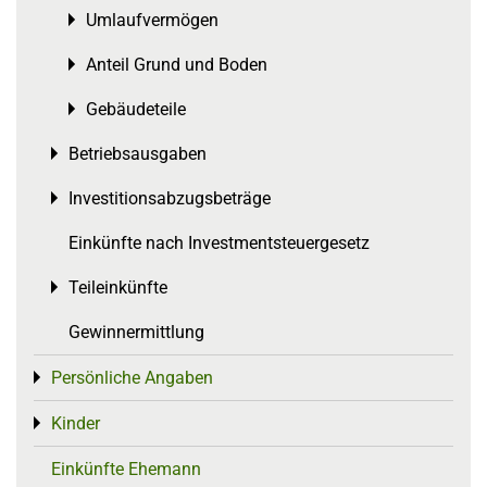
Umlaufvermögen
Toggle menu
Anteil Grund und Boden
Toggle menu
Gebäudeteile
Toggle menu
Betriebsausgaben
Toggle menu
Investitionsabzugsbeträge
Toggle menu
Einkünfte nach Investmentsteuergesetz
Teileinkünfte
Toggle menu
Gewinnermittlung
Persönliche Angaben
Toggle menu
Kinder
Toggle menu
Einkünfte Ehemann