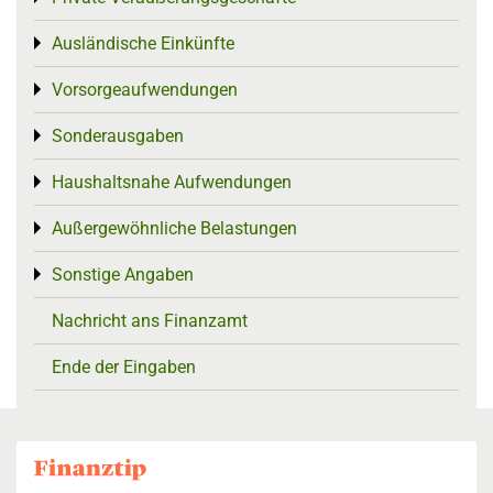
Ausländische Einkünfte
Toggle menu
Vorsorgeaufwendungen
Toggle menu
Sonderausgaben
Toggle menu
Haushaltsnahe Aufwendungen
Toggle menu
Außergewöhnliche Belastungen
Toggle menu
Sonstige Angaben
Toggle menu
Nachricht ans Finanzamt
Ende der Eingaben