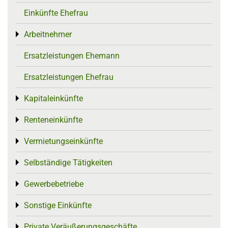
Einkünfte Ehefrau
Arbeitnehmer
Toggle menu
Ersatzleistungen Ehemann
Ersatzleistungen Ehefrau
Kapitaleinkünfte
Toggle menu
Renteneinkünfte
Toggle menu
Vermietungseinkünfte
Toggle menu
Selbständige Tätigkeiten
Toggle menu
Gewerbebetriebe
Toggle menu
Sonstige Einkünfte
Toggle menu
Private Veräußerungsgeschäfte
Toggle menu