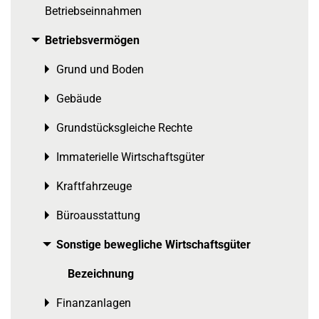
Betriebseinnahmen
Betriebsvermögen
Toggle menu
Grund und Boden
Toggle menu
Gebäude
Toggle menu
Grundstücksgleiche Rechte
Toggle menu
Immaterielle Wirtschaftsgüter
Toggle menu
Kraftfahrzeuge
Toggle menu
Büroausstattung
Toggle menu
Sonstige bewegliche Wirtschaftsgüter
Toggle menu
Bezeichnung
Finanzanlagen
Toggle menu