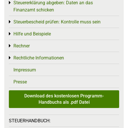
Steuererklärung abgeben: Daten an das
Toggle menu
Finanzamt schicken
Steuerbescheid prüfen: Kontrolle muss sein
Toggle menu
Hilfe und Beispiele
Toggle menu
Rechner
Toggle menu
Rechtliche Informationen
Toggle menu
Impressum
Presse
Download des kostenlosen Programm-
Handbuchs als .pdf Datei
STEUERHANDBUCH: