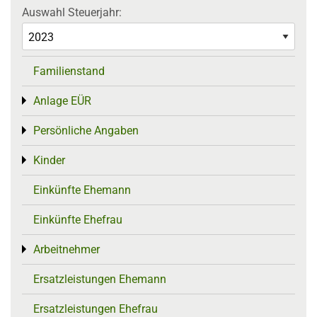
Auswahl Steuerjahr:
Familienstand
Anlage EÜR
Toggle menu
Persönliche Angaben
Toggle menu
Kinder
Toggle menu
Einkünfte Ehemann
Einkünfte Ehefrau
Arbeitnehmer
Toggle menu
Ersatzleistungen Ehemann
Ersatzleistungen Ehefrau