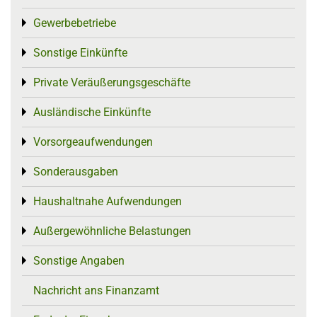
Gewerbebetriebe
Toggle menu
Sonstige Einkünfte
Toggle menu
Private Veräußerungsgeschäfte
Toggle menu
Ausländische Einkünfte
Toggle menu
Vorsorgeaufwendungen
Toggle menu
Sonderausgaben
Toggle menu
Haushaltnahe Aufwendungen
Toggle menu
Außergewöhnliche Belastungen
Toggle menu
Sonstige Angaben
Toggle menu
Nachricht ans Finanzamt