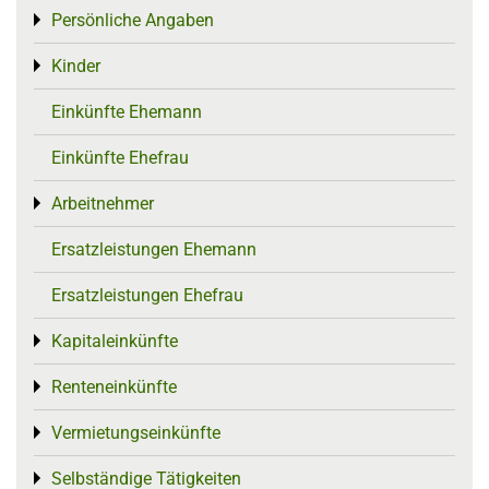
Persönliche Angaben
Toggle menu
Kinder
Toggle menu
Einkünfte Ehemann
Einkünfte Ehefrau
Arbeitnehmer
Toggle menu
Ersatzleistungen Ehemann
Ersatzleistungen Ehefrau
Kapitaleinkünfte
Toggle menu
Renteneinkünfte
Toggle menu
Vermietungseinkünfte
Toggle menu
Selbständige Tätigkeiten
Toggle menu