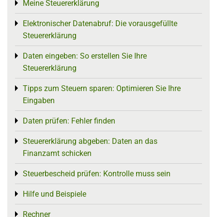
Meine Steuererklärung
Toggle menu
Elektronischer Datenabruf: Die vorausgefüllte
Toggle menu
Steuererklärung
Daten eingeben: So erstellen Sie Ihre
Toggle menu
Steuererklärung
Tipps zum Steuern sparen: Optimieren Sie Ihre
Toggle menu
Eingaben
Daten prüfen: Fehler finden
Toggle menu
Steuererklärung abgeben: Daten an das
Toggle menu
Finanzamt schicken
Steuerbescheid prüfen: Kontrolle muss sein
Toggle menu
Hilfe und Beispiele
Toggle menu
Rechner
Toggle menu