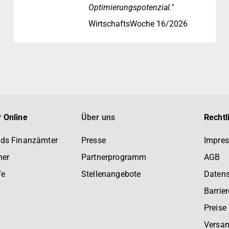
Optimierungspotenzial."
WirtschaftsWoche 16/2026
 Online
Über uns
Rechtl
ds Finanzämter
Presse
Impre
ner
Partnerprogramm
AGB
fe
Stellenangebote
Daten
Barrier
Preise
Versan