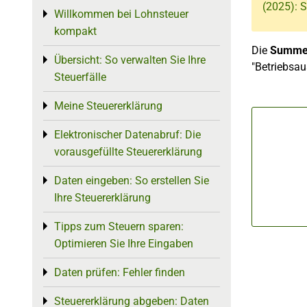
(2025):
Willkommen bei Lohnsteuer
Toggle menu
kompakt
Die
Summe 
Übersicht: So verwalten Sie Ihre
Toggle menu
"Betriebsau
Steuerfälle
Meine Steuererklärung
Toggle menu
Elektronischer Datenabruf: Die
Toggle menu
vorausgefüllte Steuererklärung
Daten eingeben: So erstellen Sie
Toggle menu
Ihre Steuererklärung
Tipps zum Steuern sparen:
Toggle menu
Optimieren Sie Ihre Eingaben
Daten prüfen: Fehler finden
Toggle menu
Steuererklärung abgeben: Daten
Toggle menu