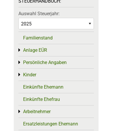
STEUERHANDBUCH:
Auswahl Steuerjahr:
Familienstand
Anlage EÜR
Toggle menu
Persönliche Angaben
Toggle menu
Kinder
Toggle menu
Einkünfte Ehemann
Einkünfte Ehefrau
Arbeitnehmer
Toggle menu
Ersatzleistungen Ehemann