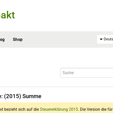
akt
Deuts
log
Shop
fe: (2015) Summe
xt bezieht sich auf die
Steuererklärung 2015
. Die Version die fü