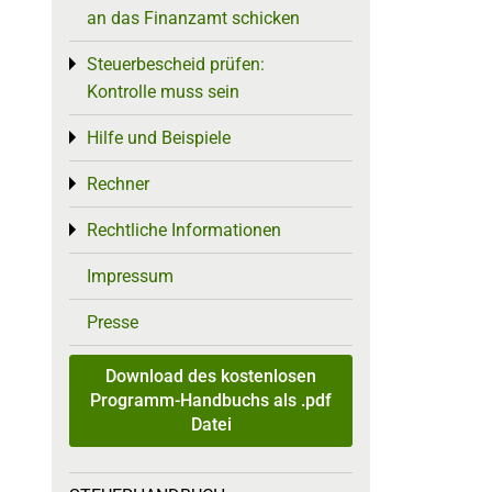
an das Finanzamt schicken
Steuerbescheid prüfen:
Toggle menu
Kontrolle muss sein
Hilfe und Beispiele
Toggle menu
Rechner
Toggle menu
Rechtliche Informationen
Toggle menu
Impressum
Presse
Download des kostenlosen
Programm-Handbuchs als .pdf
Datei