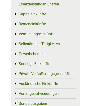
Ersatzleistungen Ehefrau
Kapitaleinkünfte
Toggle menu
Renteneinkünfte
Toggle menu
Vermietungseinkünfte
Toggle menu
Selbständige Tätigkeiten
Toggle menu
Gewerbebetriebe
Toggle menu
Sonstige Einkünfte
Toggle menu
Private Veräußerungsgeschäfte
Toggle menu
Ausländische Einkünfte
Toggle menu
Vorsorgeaufwendungen
Toggle menu
Sonderausgaben
Toggle menu