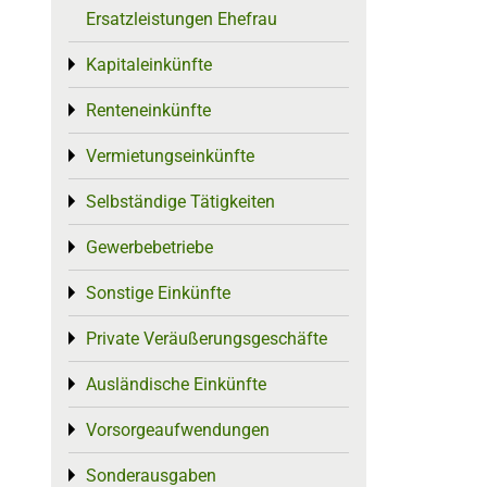
Ersatzleistungen Ehefrau
Kapitaleinkünfte
Toggle menu
Renteneinkünfte
Toggle menu
Vermietungseinkünfte
Toggle menu
Selbständige Tätigkeiten
Toggle menu
Gewerbebetriebe
Toggle menu
Sonstige Einkünfte
Toggle menu
Private Veräußerungsgeschäfte
Toggle menu
Ausländische Einkünfte
Toggle menu
Vorsorgeaufwendungen
Toggle menu
Sonderausgaben
Toggle menu