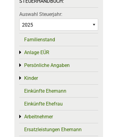
STEUERHANDBUCH:
Auswahl Steuerjahr:
Familienstand
Anlage EÜR
Toggle menu
Persönliche Angaben
Toggle menu
Kinder
Toggle menu
Einkünfte Ehemann
Einkünfte Ehefrau
Arbeitnehmer
Toggle menu
Ersatzleistungen Ehemann