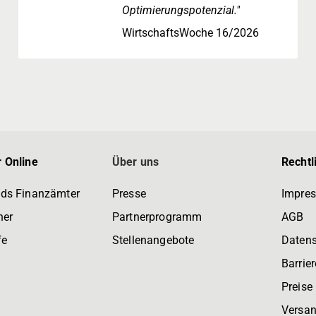
Optimierungspotenzial."
WirtschaftsWoche 16/2026
 Online
Über uns
Rechtl
ds Finanzämter
Presse
Impre
ner
Partnerprogramm
AGB
fe
Stellenangebote
Daten
Barrier
Preise
Versan