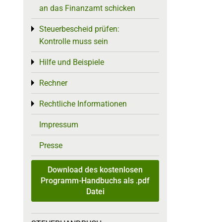
an das Finanzamt schicken
Steuerbescheid prüfen:
Toggle menu
Kontrolle muss sein
Hilfe und Beispiele
Toggle menu
Rechner
Toggle menu
Rechtliche Informationen
Toggle menu
Impressum
Presse
Download des kostenlosen
Programm-Handbuchs als .pdf
Datei