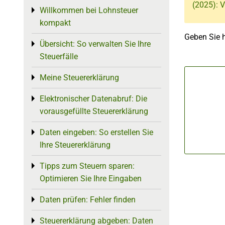
(2025): 
Willkommen bei Lohnsteuer
Toggle menu
kompakt
Geben Sie h
Übersicht: So verwalten Sie Ihre
Toggle menu
Steuerfälle
Meine Steuererklärung
Toggle menu
Elektronischer Datenabruf: Die
Toggle menu
vorausgefüllte Steuererklärung
Daten eingeben: So erstellen Sie
Toggle menu
Ihre Steuererklärung
Tipps zum Steuern sparen:
Toggle menu
Optimieren Sie Ihre Eingaben
Daten prüfen: Fehler finden
Toggle menu
Steuererklärung abgeben: Daten
Toggle menu