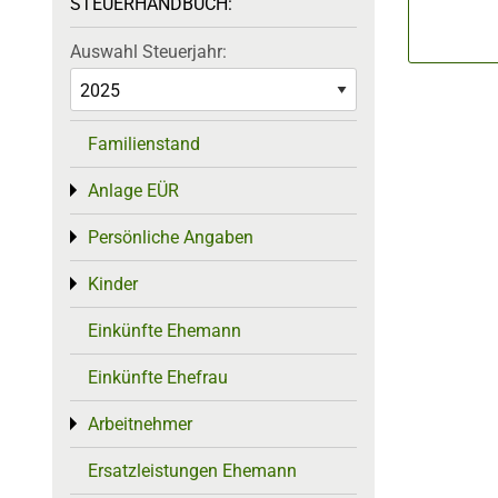
STEUERHANDBUCH:
Auswahl Steuerjahr:
Familienstand
Anlage EÜR
Toggle menu
Persönliche Angaben
Toggle menu
Kinder
Toggle menu
Einkünfte Ehemann
Einkünfte Ehefrau
Arbeitnehmer
Toggle menu
Ersatzleistungen Ehemann