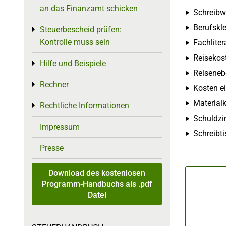
an das Finanzamt schicken
Schreibwa
Berufskle
Steuerbescheid prüfen:
Toggle menu
Kontrolle muss sein
Fachliter
Reisekos
Hilfe und Beispiele
Toggle menu
Reiseneb
Rechner
Toggle menu
Kosten e
Material
Rechtliche Informationen
Toggle menu
Schuldzin
Impressum
Schreibt
Presse
Download des kostenlosen
Programm-Handbuchs als .pdf
Datei