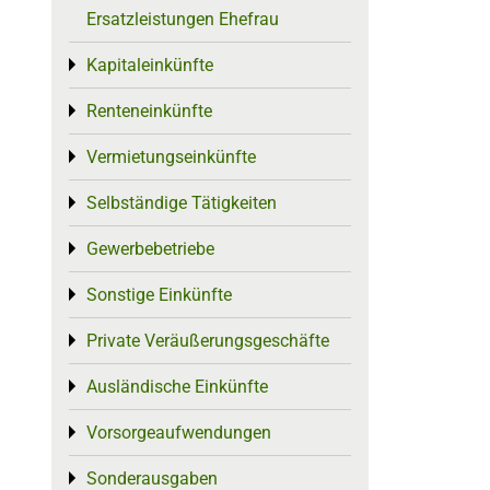
Ersatzleistungen Ehefrau
Kapitaleinkünfte
Toggle menu
Renteneinkünfte
Toggle menu
Vermietungseinkünfte
Toggle menu
Selbständige Tätigkeiten
Toggle menu
Gewerbebetriebe
Toggle menu
Sonstige Einkünfte
Toggle menu
Private Veräußerungsgeschäfte
Toggle menu
Ausländische Einkünfte
Toggle menu
Vorsorgeaufwendungen
Toggle menu
Sonderausgaben
Toggle menu