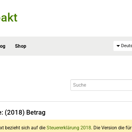
akt
Deuts
log
Shop
e: (2018) Betrag
xt bezieht sich auf die
Steuererklärung 2018
. Die Version die fü