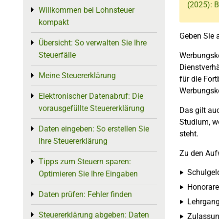
(2025): B
Willkommen bei Lohnsteuer
Toggle menu
kompakt
Geben Sie a
Übersicht: So verwalten Sie Ihre
Toggle menu
Steuerfälle
Werbungsko
Dienstverhä
Meine Steuererklärung
Toggle menu
für die For
Werbungsko
Elektronischer Datenabruf: Die
Toggle menu
vorausgefüllte Steuererklärung
Das gilt au
Studium, w
Daten eingeben: So erstellen Sie
Toggle menu
steht.
Ihre Steuererklärung
Zu den Auf
Tipps zum Steuern sparen:
Toggle menu
Schulgel
Optimieren Sie Ihre Eingaben
Honorare
Daten prüfen: Fehler finden
Toggle menu
Lehrgang
Steuererklärung abgeben: Daten
Toggle menu
Zulassun