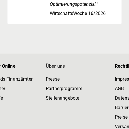
Optimierungspotenzial."
WirtschaftsWoche 16/2026
 Online
Über uns
Rechtl
ds Finanzämter
Presse
Impre
ner
Partnerprogramm
AGB
fe
Stellenangebote
Daten
Barrier
Preise
Versan