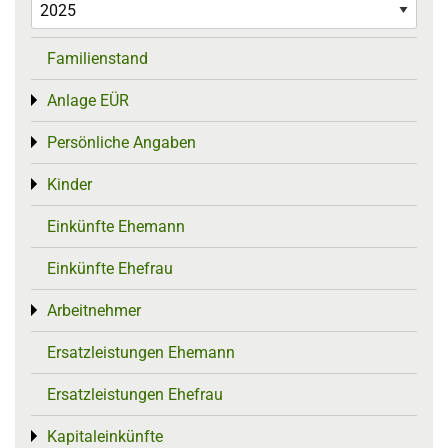
Familienstand
Anlage EÜR
Toggle menu
Persönliche Angaben
Toggle menu
Kinder
Toggle menu
Einkünfte Ehemann
Einkünfte Ehefrau
Arbeitnehmer
Toggle menu
Ersatzleistungen Ehemann
Ersatzleistungen Ehefrau
Kapitaleinkünfte
Toggle menu