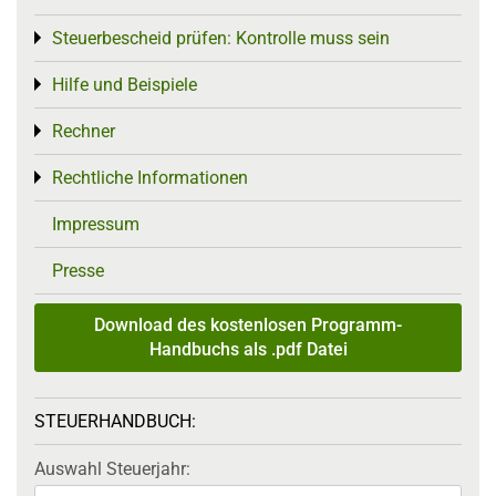
Steuerbescheid prüfen: Kontrolle muss sein
Toggle menu
Hilfe und Beispiele
Toggle menu
Rechner
Toggle menu
Rechtliche Informationen
Toggle menu
Impressum
Presse
Download des kostenlosen Programm-
Handbuchs als .pdf Datei
STEUERHANDBUCH:
Auswahl Steuerjahr: