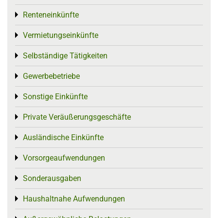
Renteneinkünfte
Toggle menu
Vermietungseinkünfte
Toggle menu
Selbständige Tätigkeiten
Toggle menu
Gewerbebetriebe
Toggle menu
Sonstige Einkünfte
Toggle menu
Private Veräußerungsgeschäfte
Toggle menu
Ausländische Einkünfte
Toggle menu
Vorsorgeaufwendungen
Toggle menu
Sonderausgaben
Toggle menu
Haushaltnahe Aufwendungen
Toggle menu