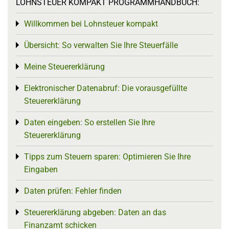
LOHNSTEUER KOMPAKT PROGRAMMHANDBUCH:
Willkommen bei Lohnsteuer kompakt
Toggle menu
Übersicht: So verwalten Sie Ihre Steuerfälle
Toggle menu
Meine Steuererklärung
Toggle menu
Elektronischer Datenabruf: Die vorausgefüllte
Toggle menu
Steuererklärung
Daten eingeben: So erstellen Sie Ihre
Toggle menu
Steuererklärung
Tipps zum Steuern sparen: Optimieren Sie Ihre
Toggle menu
Eingaben
Daten prüfen: Fehler finden
Toggle menu
Steuererklärung abgeben: Daten an das
Toggle menu
Finanzamt schicken