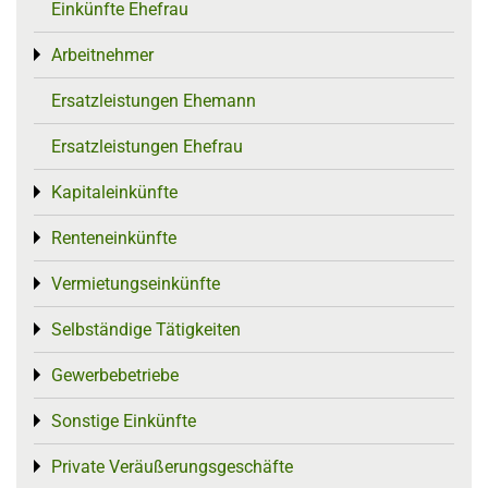
Einkünfte Ehefrau
Arbeitnehmer
Toggle menu
Ersatzleistungen Ehemann
Ersatzleistungen Ehefrau
Kapitaleinkünfte
Toggle menu
Renteneinkünfte
Toggle menu
Vermietungseinkünfte
Toggle menu
Selbständige Tätigkeiten
Toggle menu
Gewerbebetriebe
Toggle menu
Sonstige Einkünfte
Toggle menu
Private Veräußerungsgeschäfte
Toggle menu