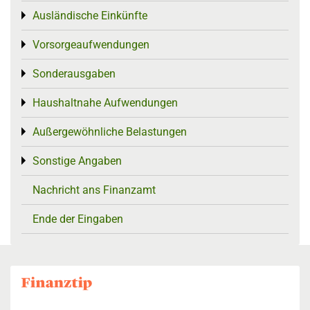
Ausländische Einkünfte
Toggle menu
Vorsorgeaufwendungen
Toggle menu
Sonderausgaben
Toggle menu
Haushaltnahe Aufwendungen
Toggle menu
Außergewöhnliche Belastungen
Toggle menu
Sonstige Angaben
Toggle menu
Nachricht ans Finanzamt
Ende der Eingaben