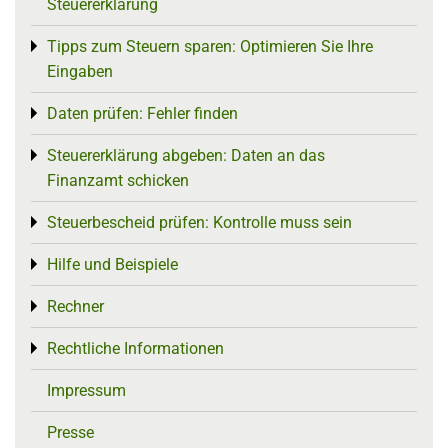
Steuererklärung
Tipps zum Steuern sparen: Optimieren Sie Ihre
Toggle menu
Eingaben
Daten prüfen: Fehler finden
Toggle menu
Steuererklärung abgeben: Daten an das
Toggle menu
Finanzamt schicken
Steuerbescheid prüfen: Kontrolle muss sein
Toggle menu
Hilfe und Beispiele
Toggle menu
Rechner
Toggle menu
Rechtliche Informationen
Toggle menu
Impressum
Presse