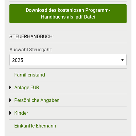
Download des kostenlosen Programm-
Handbuchs als .pdf Datei
STEUERHANDBUCH:
Auswahl Steuerjahr:
Familienstand
Anlage EÜR
Toggle menu
Persönliche Angaben
Toggle menu
Kinder
Toggle menu
Einkünfte Ehemann