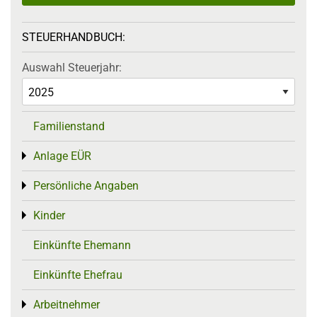
STEUERHANDBUCH:
Auswahl Steuerjahr:
Familienstand
Anlage EÜR
Toggle menu
Persönliche Angaben
Toggle menu
Kinder
Toggle menu
Einkünfte Ehemann
Einkünfte Ehefrau
Arbeitnehmer
Toggle menu