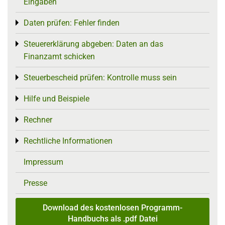
Eingaben
Daten prüfen: Fehler finden
Toggle menu
Steuererklärung abgeben: Daten an das
Toggle menu
Finanzamt schicken
Steuerbescheid prüfen: Kontrolle muss sein
Toggle menu
Hilfe und Beispiele
Toggle menu
Rechner
Toggle menu
Rechtliche Informationen
Toggle menu
Impressum
Presse
Download des kostenlosen Programm-
Handbuchs als .pdf Datei