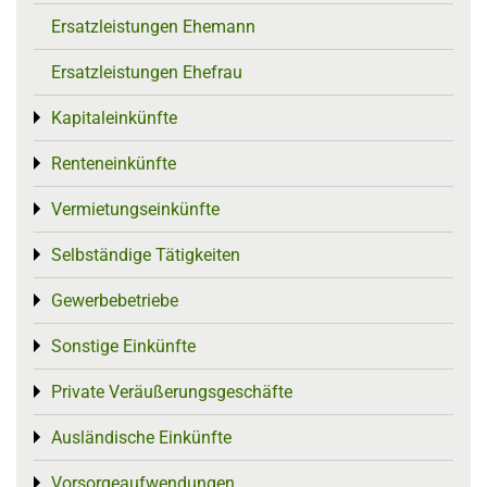
Ersatzleistungen Ehemann
Ersatzleistungen Ehefrau
Kapitaleinkünfte
Toggle menu
Renteneinkünfte
Toggle menu
Vermietungseinkünfte
Toggle menu
Selbständige Tätigkeiten
Toggle menu
Gewerbebetriebe
Toggle menu
Sonstige Einkünfte
Toggle menu
Private Veräußerungsgeschäfte
Toggle menu
Ausländische Einkünfte
Toggle menu
Vorsorgeaufwendungen
Toggle menu