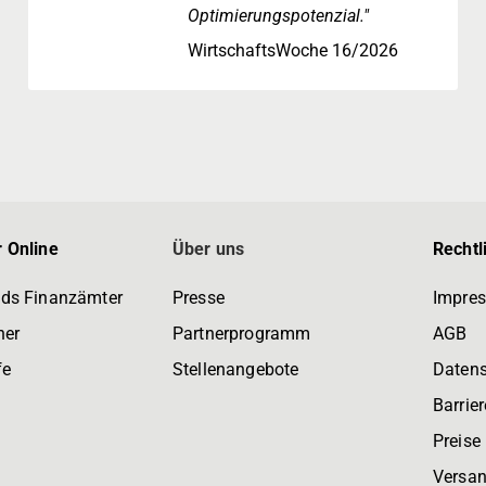
Optimierungspotenzial."
WirtschaftsWoche 16/2026
 Online
Über uns
Rechtl
ds Finanzämter
Presse
Impre
ner
Partnerprogramm
AGB
fe
Stellenangebote
Daten
Barrier
Preise
Versan