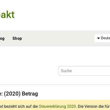
akt
Deuts
log
Shop
e: (2020) Betrag
xt bezieht sich auf die
Steuererklärung 2020
. Die Version die fü