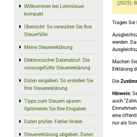
(2025): B
Willkommen bei Lohnsteuer
Toggle menu
kompakt
Tragen Sie 
Übersicht: So verwalten Sie Ihre
Toggle menu
Steuerfälle
Ausgleichs
werden. Da
Meine Steuererklärung
Toggle menu
Ausgleichsz
Elektronischer Datenabruf: Die
Toggle menu
Machen Sie
vorausgefüllte Steuererklärung
Erklärung d
Daten eingeben: So erstellen Sie
Toggle menu
Die
Zustim
Ihre Steuererklärung
Hinweis:
Se
auch "Zahl
Tipps zum Steuern sparen:
Toggle menu
Einnahmen a
Optimieren Sie Ihre Eingaben
eine öffentl
Daten prüfen: Fehler finden
Toggle menu
nur als Son
Steuererklärung abgeben: Daten
Toggle menu