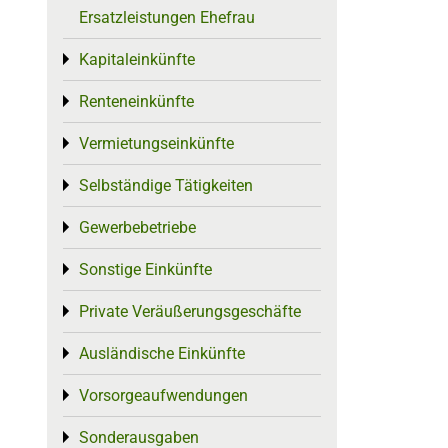
Ersatzleistungen Ehefrau
Kapitaleinkünfte
Toggle menu
Renteneinkünfte
Toggle menu
Vermietungseinkünfte
Toggle menu
Selbständige Tätigkeiten
Toggle menu
Gewerbebetriebe
Toggle menu
Sonstige Einkünfte
Toggle menu
Private Veräußerungsgeschäfte
Toggle menu
Ausländische Einkünfte
Toggle menu
Vorsorgeaufwendungen
Toggle menu
Sonderausgaben
Toggle menu