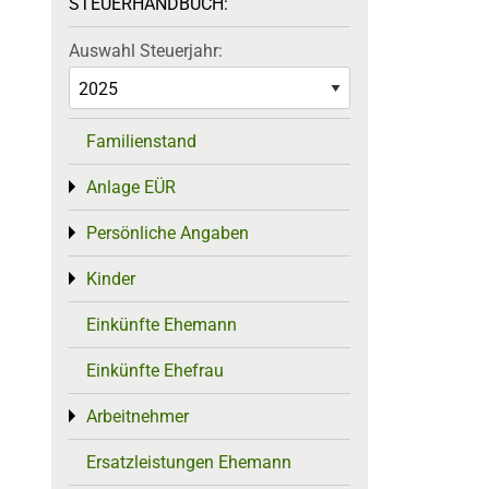
STEUERHANDBUCH:
Auswahl Steuerjahr:
Familienstand
Anlage EÜR
Toggle menu
Persönliche Angaben
Toggle menu
Kinder
Toggle menu
Einkünfte Ehemann
Einkünfte Ehefrau
Arbeitnehmer
Toggle menu
Ersatzleistungen Ehemann