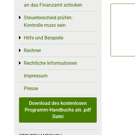
an das Finanzamt schicken
Steuerbescheid prüfen:
Toggle menu
Kontrolle muss sein
Hilfe und Beispiele
Toggle menu
Rechner
Toggle menu
Rechtliche Informationen
Toggle menu
Impressum
Presse
Download des kostenlosen
Programm-Handbuchs als .pdf
Datei