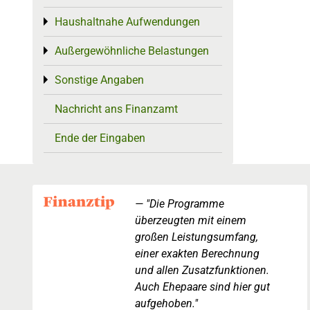
Haushaltnahe Aufwendungen
Toggle menu
Außergewöhnliche Belastungen
Toggle menu
Sonstige Angaben
Toggle menu
Nachricht ans Finanzamt
Ende der Eingaben
"Die Programme
überzeugten mit einem
großen Leistungsumfang,
einer exakten Berechnung
und allen Zusatzfunktionen.
Auch Ehepaare sind hier gut
aufgehoben."