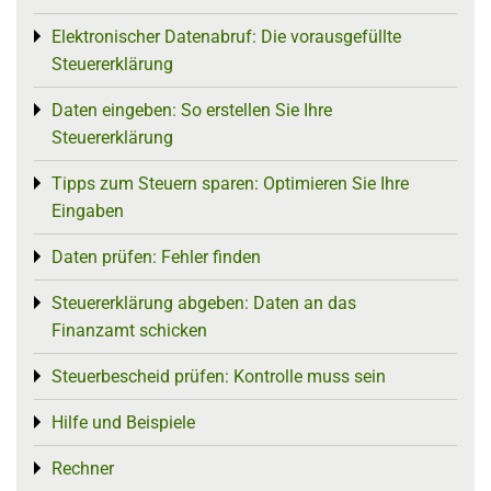
Elektronischer Datenabruf: Die vorausgefüllte
Toggle menu
Steuererklärung
Daten eingeben: So erstellen Sie Ihre
Toggle menu
Steuererklärung
Tipps zum Steuern sparen: Optimieren Sie Ihre
Toggle menu
Eingaben
Daten prüfen: Fehler finden
Toggle menu
Steuererklärung abgeben: Daten an das
Toggle menu
Finanzamt schicken
Steuerbescheid prüfen: Kontrolle muss sein
Toggle menu
Hilfe und Beispiele
Toggle menu
Rechner
Toggle menu