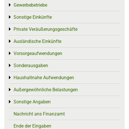
Gewerbebetriebe
Toggle menu
Sonstige Einkünfte
Toggle menu
Private Veräußerungsgeschäfte
Toggle menu
Ausländische Einkünfte
Toggle menu
Vorsorgeaufwendungen
Toggle menu
Sonderausgaben
Toggle menu
Haushaltnahe Aufwendungen
Toggle menu
Außergewöhnliche Belastungen
Toggle menu
Sonstige Angaben
Toggle menu
Nachricht ans Finanzamt
Ende der Eingaben