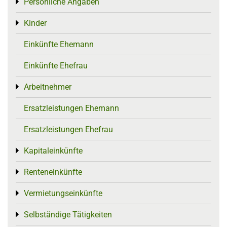
Persönliche Angaben
Toggle menu
Kinder
Toggle menu
Einkünfte Ehemann
Einkünfte Ehefrau
Arbeitnehmer
Toggle menu
Ersatzleistungen Ehemann
Ersatzleistungen Ehefrau
Kapitaleinkünfte
Toggle menu
Renteneinkünfte
Toggle menu
Vermietungseinkünfte
Toggle menu
Selbständige Tätigkeiten
Toggle menu