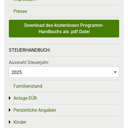
Presse
Download des kostenlosen Programm-
Handbuchs als .pdf Datei
STEUERHANDBUCH:
Auswahl Steuerjahr:
Familienstand
Anlage EÜR
Toggle menu
Persönliche Angaben
Toggle menu
Kinder
Toggle menu