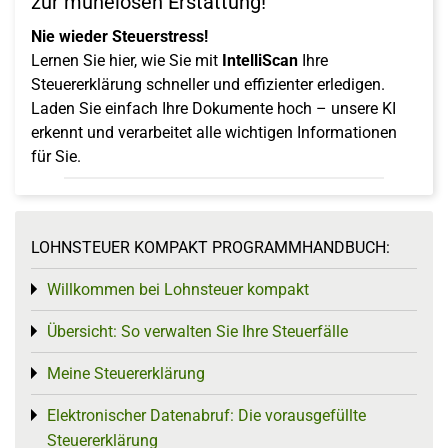
zur mühelosen Erstattung!
Nie wieder Steuerstress!
Lernen Sie hier, wie Sie mit
IntelliScan
Ihre
Steuererklärung schneller und effizienter erledigen.
Laden Sie einfach Ihre Dokumente hoch – unsere KI
erkennt und verarbeitet alle wichtigen Informationen
für Sie.
LOHNSTEUER KOMPAKT PROGRAMMHANDBUCH:
Willkommen bei Lohnsteuer kompakt
Toggle menu
Übersicht: So verwalten Sie Ihre Steuerfälle
Toggle menu
Meine Steuererklärung
Toggle menu
Elektronischer Datenabruf: Die vorausgefüllte
Toggle menu
Steuererklärung