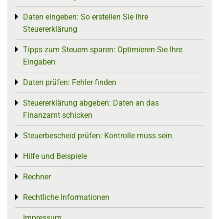
Daten eingeben: So erstellen Sie Ihre
Toggle menu
Steuererklärung
Tipps zum Steuern sparen: Optimieren Sie Ihre
Toggle menu
Eingaben
Daten prüfen: Fehler finden
Toggle menu
Steuererklärung abgeben: Daten an das
Toggle menu
Finanzamt schicken
Steuerbescheid prüfen: Kontrolle muss sein
Toggle menu
Hilfe und Beispiele
Toggle menu
Rechner
Toggle menu
Rechtliche Informationen
Toggle menu
Impressum