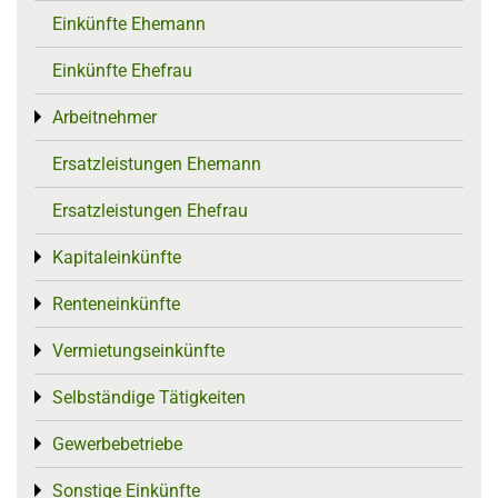
Einkünfte Ehemann
Einkünfte Ehefrau
Arbeitnehmer
Toggle menu
Ersatzleistungen Ehemann
Ersatzleistungen Ehefrau
Kapitaleinkünfte
Toggle menu
Renteneinkünfte
Toggle menu
Vermietungseinkünfte
Toggle menu
Selbständige Tätigkeiten
Toggle menu
Gewerbebetriebe
Toggle menu
Sonstige Einkünfte
Toggle menu