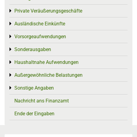
Private Veräußerungsgeschäfte
Toggle menu
Ausländische Einkünfte
Toggle menu
Vorsorgeaufwendungen
Toggle menu
Sonderausgaben
Toggle menu
Haushaltnahe Aufwendungen
Toggle menu
Außergewöhnliche Belastungen
Toggle menu
Sonstige Angaben
Toggle menu
Nachricht ans Finanzamt
Ende der Eingaben