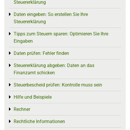
Steuererklärung
Daten eingeben: So erstellen Sie Ihre
Toggle menu
Steuererklärung
Tipps zum Steuern sparen: Optimieren Sie Ihre
Toggle menu
Eingaben
Daten prüfen: Fehler finden
Toggle menu
Steuererklärung abgeben: Daten an das
Toggle menu
Finanzamt schicken
Steuerbescheid prüfen: Kontrolle muss sein
Toggle menu
Hilfe und Beispiele
Toggle menu
Rechner
Toggle menu
Rechtliche Informationen
Toggle menu