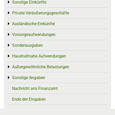
Sonstige Einkünfte
Toggle menu
Private Veräußerungsgeschäfte
Toggle menu
Ausländische Einkünfte
Toggle menu
Vorsorgeaufwendungen
Toggle menu
Sonderausgaben
Toggle menu
Haushaltnahe Aufwendungen
Toggle menu
Außergewöhnliche Belastungen
Toggle menu
Sonstige Angaben
Toggle menu
Nachricht ans Finanzamt
Ende der Eingaben