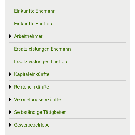
Einkünfte Ehemann
Einkünfte Ehefrau
Arbeitnehmer
Toggle menu
Ersatzleistungen Ehemann
Ersatzleistungen Ehefrau
Kapitaleinkünfte
Toggle menu
Renteneinkünfte
Toggle menu
Vermietungseinkünfte
Toggle menu
Selbständige Tätigkeiten
Toggle menu
Gewerbebetriebe
Toggle menu