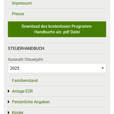
Impressum
Presse
Download des kostenlosen Programm-
Handbuchs als .pdf Datei
STEUERHANDBUCH:
Auswahl Steuerjahr:
Familienstand
Anlage EÜR
Toggle menu
Persönliche Angaben
Toggle menu
Kinder
Toggle menu