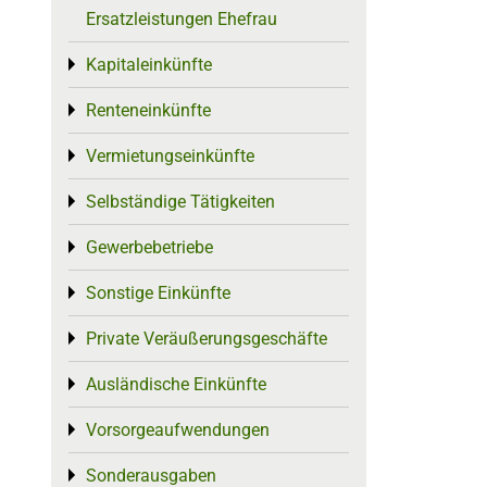
Ersatzleistungen Ehefrau
Kapitaleinkünfte
Toggle menu
Renteneinkünfte
Toggle menu
Vermietungseinkünfte
Toggle menu
Selbständige Tätigkeiten
Toggle menu
Gewerbebetriebe
Toggle menu
Sonstige Einkünfte
Toggle menu
Private Veräußerungsgeschäfte
Toggle menu
Ausländische Einkünfte
Toggle menu
Vorsorgeaufwendungen
Toggle menu
Sonderausgaben
Toggle menu