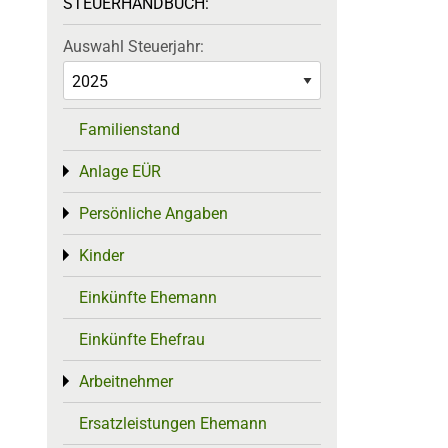
STEUERHANDBUCH:
Auswahl Steuerjahr:
Familienstand
Anlage EÜR
Toggle menu
Persönliche Angaben
Toggle menu
Kinder
Toggle menu
Einkünfte Ehemann
Einkünfte Ehefrau
Arbeitnehmer
Toggle menu
Ersatzleistungen Ehemann