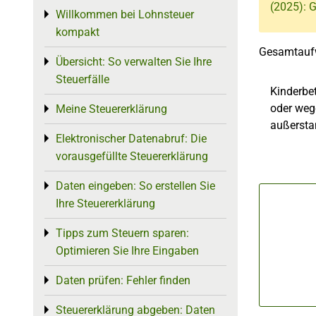
(2025): 
Willkommen bei Lohnsteuer
Toggle menu
kompakt
Gesamtaufw
Übersicht: So verwalten Sie Ihre
Toggle menu
Steuerfälle
Kinderbe
oder wege
Meine Steuererklärung
Toggle menu
außerstan
Elektronischer Datenabruf: Die
Toggle menu
vorausgefüllte Steuererklärung
Daten eingeben: So erstellen Sie
Toggle menu
Ihre Steuererklärung
Tipps zum Steuern sparen:
Toggle menu
Optimieren Sie Ihre Eingaben
Daten prüfen: Fehler finden
Toggle menu
Steuererklärung abgeben: Daten
Toggle menu