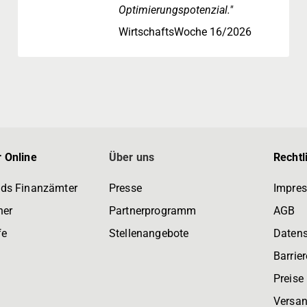
Optimierungspotenzial."
WirtschaftsWoche 16/2026
 Online
Über uns
Rechtl
ds Finanzämter
Presse
Impre
ner
Partnerprogramm
AGB
fe
Stellenangebote
Daten
Barrier
Preise
Versan