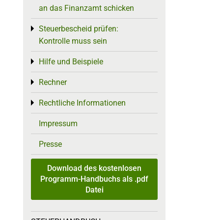
an das Finanzamt schicken
Steuerbescheid prüfen:
Toggle menu
Kontrolle muss sein
Hilfe und Beispiele
Toggle menu
Rechner
Toggle menu
Rechtliche Informationen
Toggle menu
Impressum
Presse
Download des kostenlosen
Programm-Handbuchs als .pdf
Datei