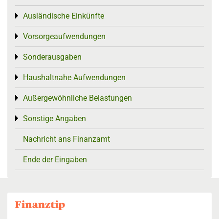
Ausländische Einkünfte
Toggle menu
Vorsorgeaufwendungen
Toggle menu
Sonderausgaben
Toggle menu
Haushaltnahe Aufwendungen
Toggle menu
Außergewöhnliche Belastungen
Toggle menu
Sonstige Angaben
Toggle menu
Nachricht ans Finanzamt
Ende der Eingaben