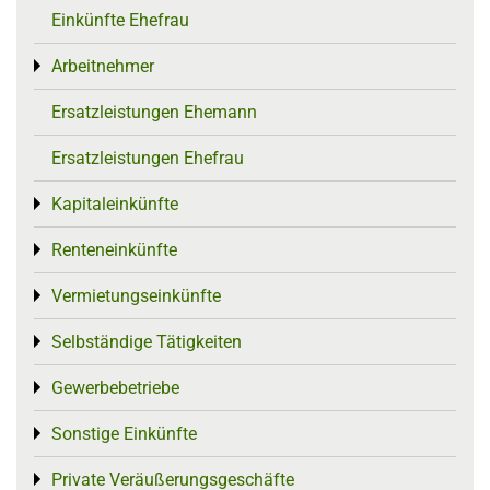
Einkünfte Ehefrau
Arbeitnehmer
Toggle menu
Ersatzleistungen Ehemann
Ersatzleistungen Ehefrau
Kapitaleinkünfte
Toggle menu
Renteneinkünfte
Toggle menu
Vermietungseinkünfte
Toggle menu
Selbständige Tätigkeiten
Toggle menu
Gewerbebetriebe
Toggle menu
Sonstige Einkünfte
Toggle menu
Private Veräußerungsgeschäfte
Toggle menu