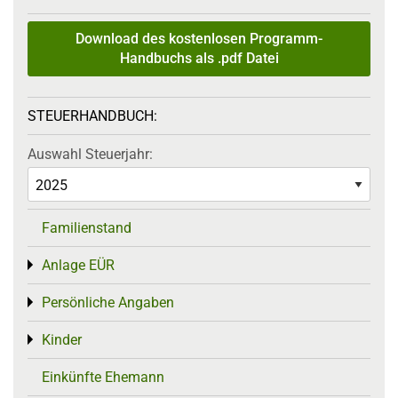
Download des kostenlosen Programm-
Handbuchs als .pdf Datei
STEUERHANDBUCH:
Auswahl Steuerjahr:
Familienstand
Anlage EÜR
Toggle menu
Persönliche Angaben
Toggle menu
Kinder
Toggle menu
Einkünfte Ehemann