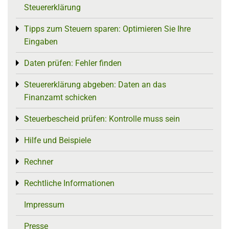
Steuererklärung
Tipps zum Steuern sparen: Optimieren Sie Ihre
Toggle menu
Eingaben
Daten prüfen: Fehler finden
Toggle menu
Steuererklärung abgeben: Daten an das
Toggle menu
Finanzamt schicken
Steuerbescheid prüfen: Kontrolle muss sein
Toggle menu
Hilfe und Beispiele
Toggle menu
Rechner
Toggle menu
Rechtliche Informationen
Toggle menu
Impressum
Presse