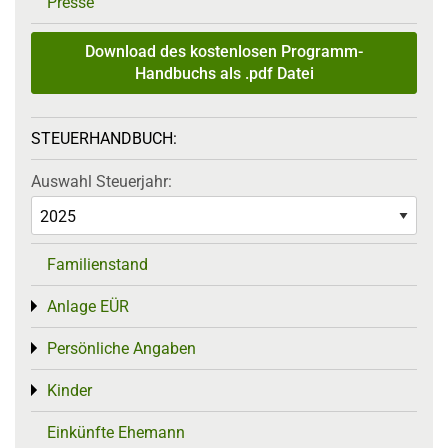
Presse
Download des kostenlosen Programm-
Handbuchs als .pdf Datei
STEUERHANDBUCH:
Auswahl Steuerjahr:
Familienstand
Anlage EÜR
Toggle menu
Persönliche Angaben
Toggle menu
Kinder
Toggle menu
Einkünfte Ehemann