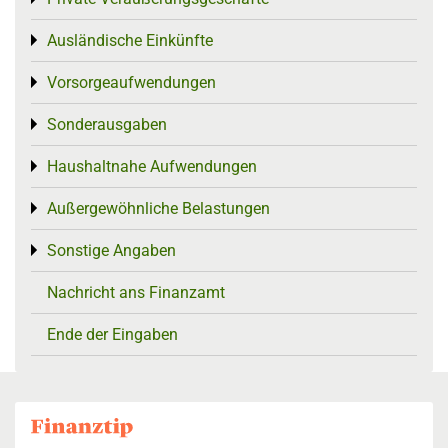
Ausländische Einkünfte
Toggle menu
Vorsorgeaufwendungen
Toggle menu
Sonderausgaben
Toggle menu
Haushaltnahe Aufwendungen
Toggle menu
Außergewöhnliche Belastungen
Toggle menu
Sonstige Angaben
Toggle menu
Nachricht ans Finanzamt
Ende der Eingaben