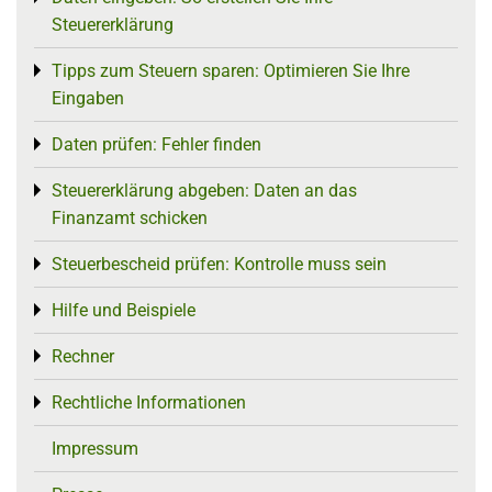
Steuererklärung
Tipps zum Steuern sparen: Optimieren Sie Ihre
Toggle menu
Eingaben
Daten prüfen: Fehler finden
Toggle menu
Steuererklärung abgeben: Daten an das
Toggle menu
Finanzamt schicken
Steuerbescheid prüfen: Kontrolle muss sein
Toggle menu
Hilfe und Beispiele
Toggle menu
Rechner
Toggle menu
Rechtliche Informationen
Toggle menu
Impressum