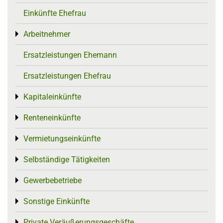
Einkünfte Ehefrau
Arbeitnehmer
Toggle menu
Ersatzleistungen Ehemann
Ersatzleistungen Ehefrau
Kapitaleinkünfte
Toggle menu
Renteneinkünfte
Toggle menu
Vermietungseinkünfte
Toggle menu
Selbständige Tätigkeiten
Toggle menu
Gewerbebetriebe
Toggle menu
Sonstige Einkünfte
Toggle menu
Private Veräußerungsgeschäfte
Toggle menu