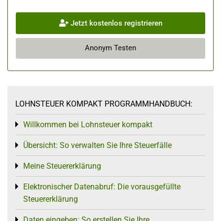
Jetzt kostenlos registrieren
Anonym Testen
LOHNSTEUER KOMPAKT PROGRAMMHANDBUCH:
Willkommen bei Lohnsteuer kompakt
Toggle menu
Übersicht: So verwalten Sie Ihre Steuerfälle
Toggle menu
Meine Steuererklärung
Toggle menu
Elektronischer Datenabruf: Die vorausgefüllte
Toggle menu
Steuererklärung
Daten eingeben: So erstellen Sie Ihre
Toggle menu