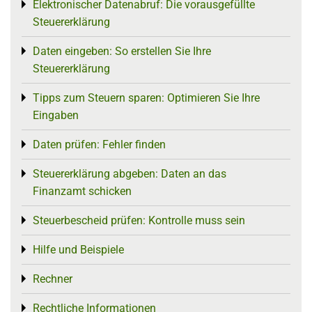
Elektronischer Datenabruf: Die vorausgefüllte
Toggle menu
Steuererklärung
Daten eingeben: So erstellen Sie Ihre
Toggle menu
Steuererklärung
Tipps zum Steuern sparen: Optimieren Sie Ihre
Toggle menu
Eingaben
Daten prüfen: Fehler finden
Toggle menu
Steuererklärung abgeben: Daten an das
Toggle menu
Finanzamt schicken
Steuerbescheid prüfen: Kontrolle muss sein
Toggle menu
Hilfe und Beispiele
Toggle menu
Rechner
Toggle menu
Rechtliche Informationen
Toggle menu