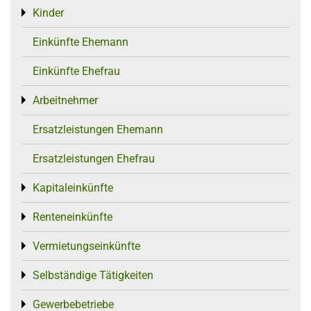
Kinder
Toggle menu
Einkünfte Ehemann
Einkünfte Ehefrau
Arbeitnehmer
Toggle menu
Ersatzleistungen Ehemann
Ersatzleistungen Ehefrau
Kapitaleinkünfte
Toggle menu
Renteneinkünfte
Toggle menu
Vermietungseinkünfte
Toggle menu
Selbständige Tätigkeiten
Toggle menu
Gewerbebetriebe
Toggle menu