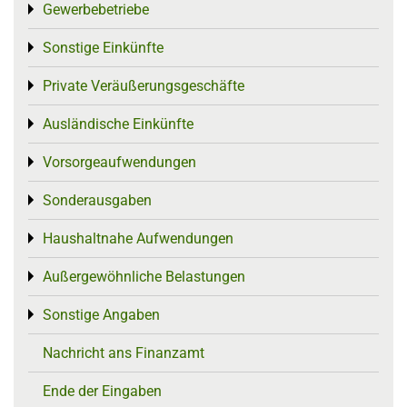
Gewerbebetriebe
Toggle menu
Sonstige Einkünfte
Toggle menu
Private Veräußerungsgeschäfte
Toggle menu
Ausländische Einkünfte
Toggle menu
Vorsorgeaufwendungen
Toggle menu
Sonderausgaben
Toggle menu
Haushaltnahe Aufwendungen
Toggle menu
Außergewöhnliche Belastungen
Toggle menu
Sonstige Angaben
Toggle menu
Nachricht ans Finanzamt
Ende der Eingaben