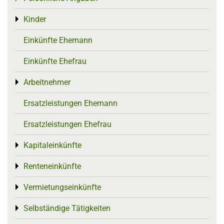
Kinder
Toggle menu
Einkünfte Ehemann
Einkünfte Ehefrau
Arbeitnehmer
Toggle menu
Ersatzleistungen Ehemann
Ersatzleistungen Ehefrau
Kapitaleinkünfte
Toggle menu
Renteneinkünfte
Toggle menu
Vermietungseinkünfte
Toggle menu
Selbständige Tätigkeiten
Toggle menu