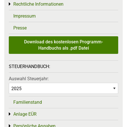
Rechtliche Informationen
Toggle menu
Impressum
Presse
Download des kostenlosen Programm-
Handbuchs als .pdf Datei
STEUERHANDBUCH:
Auswahl Steuerjahr:
Familienstand
Anlage EÜR
Toggle menu
Persönliche Angaben
Toggle menu