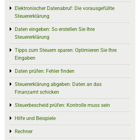
Elektronischer Datenabruf: Die vorausgefüllte
Toggle menu
Steuererklärung
Daten eingeben: So erstellen Sie Ihre
Toggle menu
Steuererklärung
Tipps zum Steuern sparen: Optimieren Sie Ihre
Toggle menu
Eingaben
Daten prüfen: Fehler finden
Toggle menu
Steuererklärung abgeben: Daten an das
Toggle menu
Finanzamt schicken
Steuerbescheid prüfen: Kontrolle muss sein
Toggle menu
Hilfe und Beispiele
Toggle menu
Rechner
Toggle menu