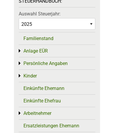
STEUERHANDBUCH:
Auswahl Steuerjahr:
Familienstand
Anlage EÜR
Toggle menu
Persönliche Angaben
Toggle menu
Kinder
Toggle menu
Einkünfte Ehemann
Einkünfte Ehefrau
Arbeitnehmer
Toggle menu
Ersatzleistungen Ehemann