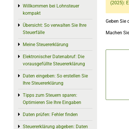
(2025): 
Willkommen bei Lohnsteuer
Toggle menu
kompakt
Geben Sie 
Übersicht: So verwalten Sie Ihre
Toggle menu
Steuerfälle
Machen Sie
Meine Steuererklärung
Toggle menu
Elektronischer Datenabruf: Die
Toggle menu
vorausgefüllte Steuererklärung
Daten eingeben: So erstellen Sie
Toggle menu
Ihre Steuererklärung
Tipps zum Steuern sparen:
Toggle menu
Optimieren Sie Ihre Eingaben
Daten prüfen: Fehler finden
Toggle menu
Steuererklärung abgeben: Daten
Toggle menu