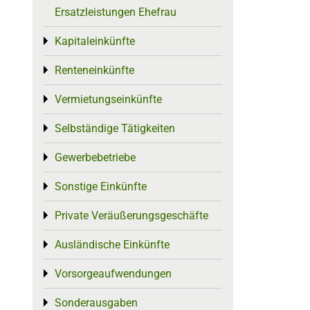
Ersatzleistungen Ehefrau
Kapitaleinkünfte
Toggle menu
Renteneinkünfte
Toggle menu
Vermietungseinkünfte
Toggle menu
Selbständige Tätigkeiten
Toggle menu
Gewerbebetriebe
Toggle menu
Sonstige Einkünfte
Toggle menu
Private Veräußerungsgeschäfte
Toggle menu
Ausländische Einkünfte
Toggle menu
Vorsorgeaufwendungen
Toggle menu
Sonderausgaben
Toggle menu