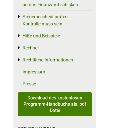
an das Finanzamt schicken
Steuerbescheid prüfen:
Toggle menu
Kontrolle muss sein
Hilfe und Beispiele
Toggle menu
Rechner
Toggle menu
Rechtliche Informationen
Toggle menu
Impressum
Presse
Download des kostenlosen
Programm-Handbuchs als .pdf
Datei