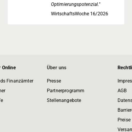
Optimierungspotenzial."
WirtschaftsWoche 16/2026
 Online
Über uns
Rechtl
ds Finanzämter
Presse
Impre
ner
Partnerprogramm
AGB
fe
Stellenangebote
Daten
Barrier
Preise
Versan