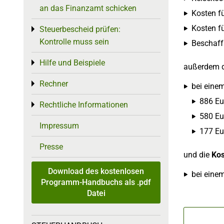
an das Finanzamt schicken
Kosten f
Kosten f
Steuerbescheid prüfen:
Toggle menu
Kontrolle muss sein
Beschaff
Hilfe und Beispiele
Toggle menu
außerdem 
Rechner
Toggle menu
bei eine
886 Eur
Rechtliche Informationen
Toggle menu
580 Eu
Impressum
177 Eu
Presse
und die
Kos
Download des kostenlosen
bei eine
Programm-Handbuchs als .pdf
Datei