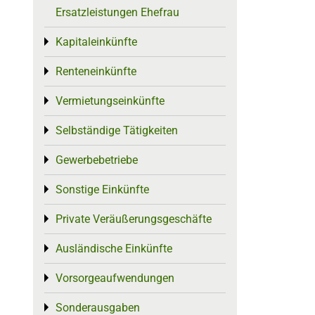
Ersatzleistungen Ehefrau
Kapitaleinkünfte
Toggle menu
Renteneinkünfte
Toggle menu
Vermietungseinkünfte
Toggle menu
Selbständige Tätigkeiten
Toggle menu
Gewerbebetriebe
Toggle menu
Sonstige Einkünfte
Toggle menu
Private Veräußerungsgeschäfte
Toggle menu
Ausländische Einkünfte
Toggle menu
Vorsorgeaufwendungen
Toggle menu
Sonderausgaben
Toggle menu