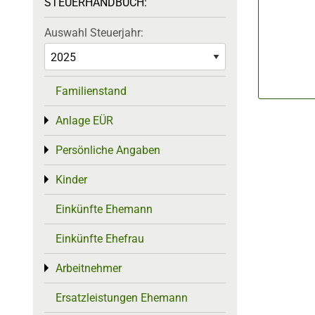
STEUERHANDBUCH:
Auswahl Steuerjahr:
Familienstand
Anlage EÜR
Toggle menu
Persönliche Angaben
Toggle menu
Kinder
Toggle menu
Einkünfte Ehemann
Einkünfte Ehefrau
Arbeitnehmer
Toggle menu
Ersatzleistungen Ehemann