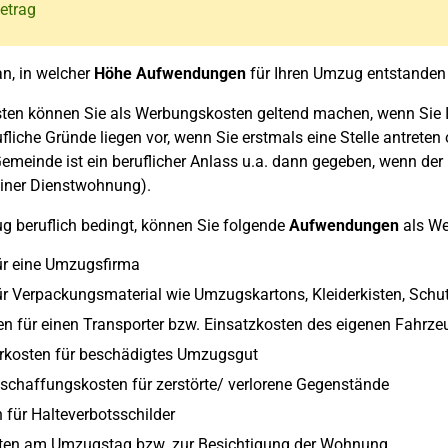
etrag
n, in welcher
Höhe Aufwendungen
für Ihren Umzug entstanden 
en können Sie als Werbungskosten geltend machen, wenn Sie
fliche Gründe liegen vor, wenn Sie erstmals eine Stelle antrete
emeinde ist ein beruflicher Anlass u.a. dann gegeben, wenn der
ner Dienstwohnung).
ug beruflich bedingt, können Sie folgende
Aufwendungen
als We
ür eine Umzugsfirma
ür Verpackungsmaterial wie Umzugskartons, Kleiderkisten, Schu
en für einen Transporter bzw. Einsatzkosten des eigenen Fahrz
rkosten für beschädigtes Umzugsgut
schaffungskosten für zerstörte/ verlorene Gegenstände
 für Halteverbotsschilder
ten am Umzugstag bzw. zur Besichtigung der Wohnung