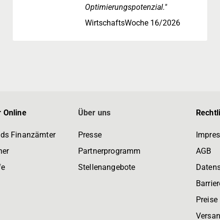
Optimierungspotenzial."
WirtschaftsWoche 16/2026
 Online
Über uns
Rechtl
ds Finanzämter
Presse
Impre
ner
Partnerprogramm
AGB
fe
Stellenangebote
Daten
Barrier
Preise
Versan