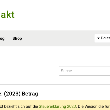
akt
Deuts
log
Shop
e: (2023) Betrag
xt bezieht sich auf die
Steuererklärung 2023
. Die Version die fü