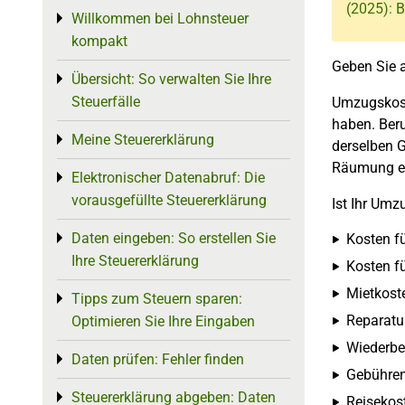
(2025): B
Willkommen bei Lohnsteuer
Toggle menu
kompakt
Geben Sie a
Übersicht: So verwalten Sie Ihre
Toggle menu
Steuerfälle
Umzugskost
haben. Beru
Meine Steuererklärung
Toggle menu
derselben G
Räumung ei
Elektronischer Datenabruf: Die
Toggle menu
vorausgefüllte Steuererklärung
Ist Ihr Umz
Daten eingeben: So erstellen Sie
Toggle menu
Kosten f
Ihre Steuererklärung
Kosten f
Mietkost
Tipps zum Steuern sparen:
Toggle menu
Reparatu
Optimieren Sie Ihre Eingaben
Wiederbe
Daten prüfen: Fehler finden
Toggle menu
Gebühren
Steuererklärung abgeben: Daten
Toggle menu
Reisekos