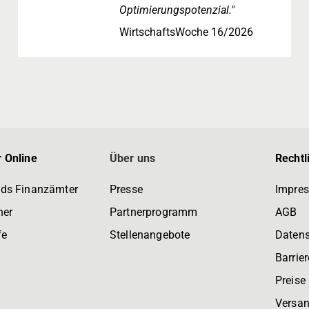
Optimierungspotenzial."
WirtschaftsWoche 16/2026
 Online
Über uns
Rechtl
ds Finanzämter
Presse
Impre
ner
Partnerprogramm
AGB
fe
Stellenangebote
Daten
Barrier
Preise
Versan