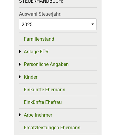
STEUERHANDBUCH:
Auswahl Steuerjahr:
Familienstand
Anlage EÜR
Toggle menu
Persönliche Angaben
Toggle menu
Kinder
Toggle menu
Einkünfte Ehemann
Einkünfte Ehefrau
Arbeitnehmer
Toggle menu
Ersatzleistungen Ehemann