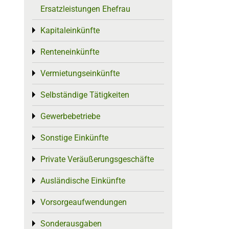
Ersatzleistungen Ehefrau
Kapitaleinkünfte
Toggle menu
Renteneinkünfte
Toggle menu
Vermietungseinkünfte
Toggle menu
Selbständige Tätigkeiten
Toggle menu
Gewerbebetriebe
Toggle menu
Sonstige Einkünfte
Toggle menu
Private Veräußerungsgeschäfte
Toggle menu
Ausländische Einkünfte
Toggle menu
Vorsorgeaufwendungen
Toggle menu
Sonderausgaben
Toggle menu