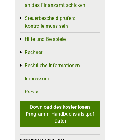
an das Finanzamt schicken
Steuerbescheid prüfen:
Toggle menu
Kontrolle muss sein
Hilfe und Beispiele
Toggle menu
Rechner
Toggle menu
Rechtliche Informationen
Toggle menu
Impressum
Presse
Download des kostenlosen
Programm-Handbuchs als .pdf
Datei