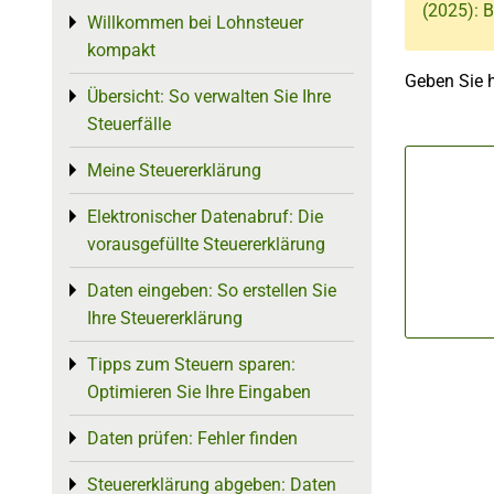
(2025): B
Willkommen bei Lohnsteuer
Toggle menu
kompakt
Geben Sie 
Übersicht: So verwalten Sie Ihre
Toggle menu
Steuerfälle
Meine Steuererklärung
Toggle menu
Elektronischer Datenabruf: Die
Toggle menu
vorausgefüllte Steuererklärung
Daten eingeben: So erstellen Sie
Toggle menu
Ihre Steuererklärung
Tipps zum Steuern sparen:
Toggle menu
Optimieren Sie Ihre Eingaben
Daten prüfen: Fehler finden
Toggle menu
Steuererklärung abgeben: Daten
Toggle menu