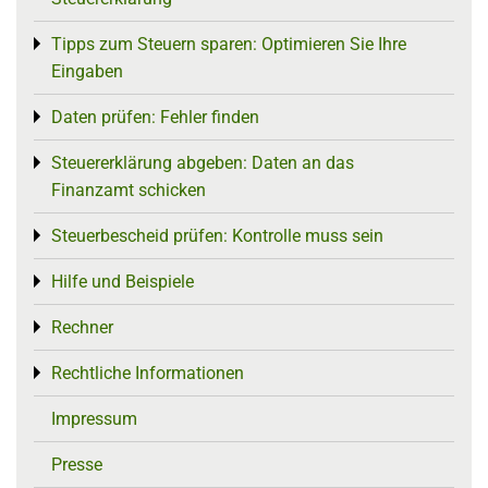
Tipps zum Steuern sparen: Optimieren Sie Ihre
Toggle menu
Eingaben
Daten prüfen: Fehler finden
Toggle menu
Steuererklärung abgeben: Daten an das
Toggle menu
Finanzamt schicken
Steuerbescheid prüfen: Kontrolle muss sein
Toggle menu
Hilfe und Beispiele
Toggle menu
Rechner
Toggle menu
Rechtliche Informationen
Toggle menu
Impressum
Presse