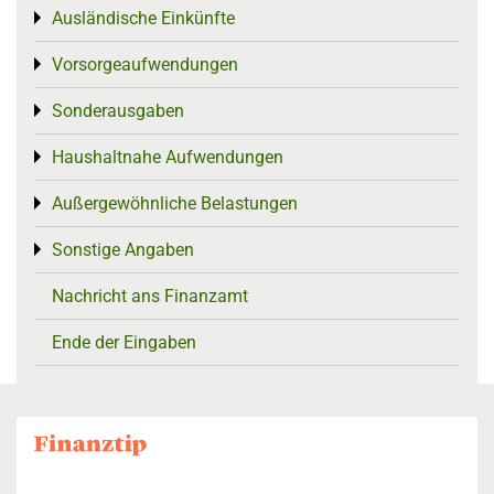
Ausländische Einkünfte
Toggle menu
Vorsorgeaufwendungen
Toggle menu
Sonderausgaben
Toggle menu
Haushaltnahe Aufwendungen
Toggle menu
Außergewöhnliche Belastungen
Toggle menu
Sonstige Angaben
Toggle menu
Nachricht ans Finanzamt
Ende der Eingaben