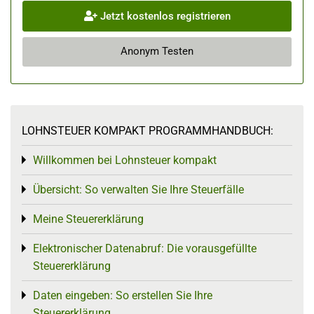
Jetzt kostenlos registrieren
Anonym Testen
LOHNSTEUER KOMPAKT PROGRAMMHANDBUCH:
Willkommen bei Lohnsteuer kompakt
Toggle menu
Übersicht: So verwalten Sie Ihre Steuerfälle
Toggle menu
Meine Steuererklärung
Toggle menu
Elektronischer Datenabruf: Die vorausgefüllte
Toggle menu
Steuererklärung
Daten eingeben: So erstellen Sie Ihre
Toggle menu
Steuererklärung