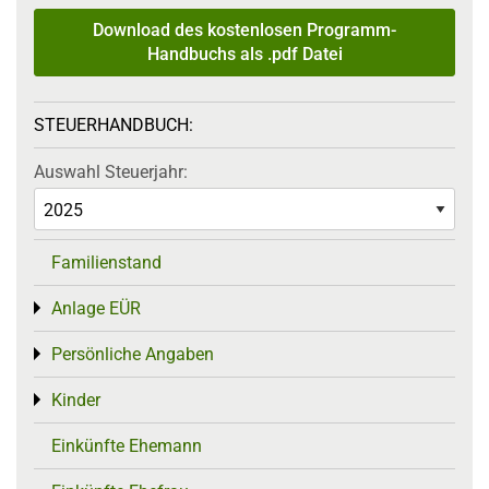
Download des kostenlosen Programm-
Handbuchs als .pdf Datei
STEUERHANDBUCH:
Auswahl Steuerjahr:
Familienstand
Anlage EÜR
Toggle menu
Persönliche Angaben
Toggle menu
Kinder
Toggle menu
Einkünfte Ehemann