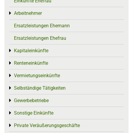
Einkünfte Ehefrau
Arbeitnehmer
Toggle menu
Ersatzleistungen Ehemann
Ersatzleistungen Ehefrau
Kapitaleinkünfte
Toggle menu
Renteneinkünfte
Toggle menu
Vermietungseinkünfte
Toggle menu
Selbständige Tätigkeiten
Toggle menu
Gewerbebetriebe
Toggle menu
Sonstige Einkünfte
Toggle menu
Private Veräußerungsgeschäfte
Toggle menu