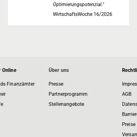
Optimierungspotenzial."
WirtschaftsWoche 16/2026
 Online
Über uns
Rechtl
ds Finanzämter
Presse
Impre
ner
Partnerprogramm
AGB
fe
Stellenangebote
Daten
Barrier
Preise
Versan