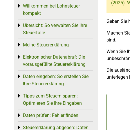
(2025): 
Willkommen bei Lohnsteuer
Toggle menu
kompakt
Geben Sie h
Übersicht: So verwalten Sie Ihre
Toggle menu
Steuerfälle
Machen Sie
sind.
Meine Steuererklärung
Toggle menu
Wenn Sie I
Elektronischer Datenabruf: Die
Toggle menu
unbeschränk
vorausgefüllte Steuererklärung
Die auslän
Daten eingeben: So erstellen Sie
Toggle menu
unterlegen
Ihre Steuererklärung
Tipps zum Steuern sparen:
Toggle menu
Optimieren Sie Ihre Eingaben
Daten prüfen: Fehler finden
Toggle menu
Steuererklärung abgeben: Daten
Toggle menu