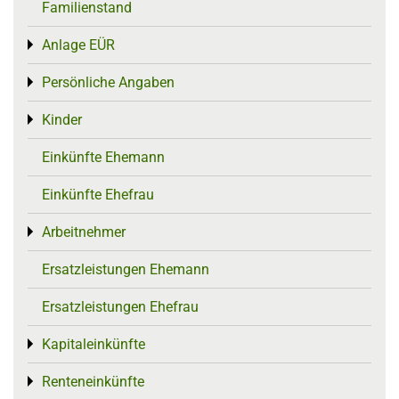
Familienstand
Anlage EÜR
Toggle menu
Persönliche Angaben
Toggle menu
Kinder
Toggle menu
Einkünfte Ehemann
Einkünfte Ehefrau
Arbeitnehmer
Toggle menu
Ersatzleistungen Ehemann
Ersatzleistungen Ehefrau
Kapitaleinkünfte
Toggle menu
Renteneinkünfte
Toggle menu