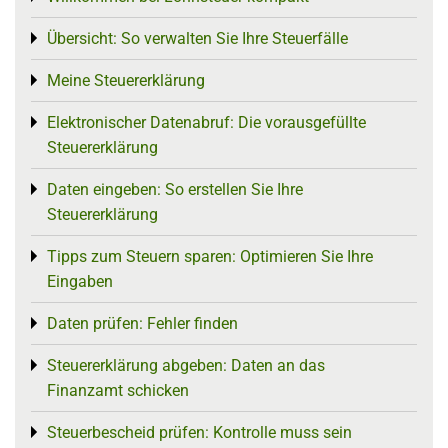
Übersicht: So verwalten Sie Ihre Steuerfälle
Toggle menu
Meine Steuererklärung
Toggle menu
Elektronischer Datenabruf: Die vorausgefüllte
Toggle menu
Steuererklärung
Daten eingeben: So erstellen Sie Ihre
Toggle menu
Steuererklärung
Tipps zum Steuern sparen: Optimieren Sie Ihre
Toggle menu
Eingaben
Daten prüfen: Fehler finden
Toggle menu
Steuererklärung abgeben: Daten an das
Toggle menu
Finanzamt schicken
Steuerbescheid prüfen: Kontrolle muss sein
Toggle menu