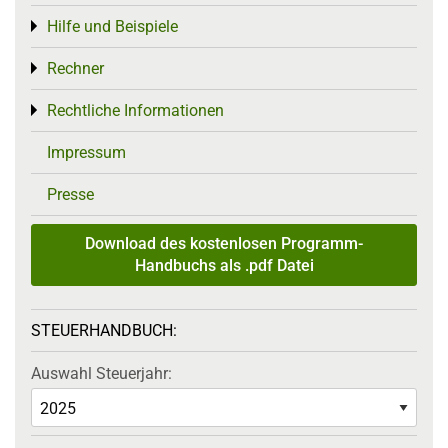
Hilfe und Beispiele
Toggle menu
Rechner
Toggle menu
Rechtliche Informationen
Toggle menu
Impressum
Presse
Download des kostenlosen Programm-
Handbuchs als .pdf Datei
STEUERHANDBUCH:
Auswahl Steuerjahr: