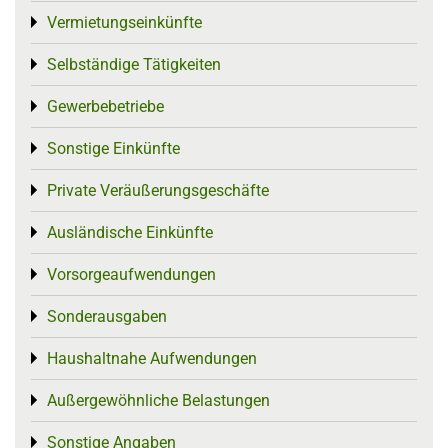
Vermietungseinkünfte
Toggle menu
Selbständige Tätigkeiten
Toggle menu
Gewerbebetriebe
Toggle menu
Sonstige Einkünfte
Toggle menu
Private Veräußerungsgeschäfte
Toggle menu
Ausländische Einkünfte
Toggle menu
Vorsorgeaufwendungen
Toggle menu
Sonderausgaben
Toggle menu
Haushaltnahe Aufwendungen
Toggle menu
Außergewöhnliche Belastungen
Toggle menu
Sonstige Angaben
Toggle menu