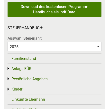
Download des kostenlosen Programm-
Handbuchs als .pdf Datei
STEUERHANDBUCH:
Auswahl Steuerjahr:
Familienstand
Anlage EÜR
Toggle menu
Persönliche Angaben
Toggle menu
Kinder
Toggle menu
Einkünfte Ehemann