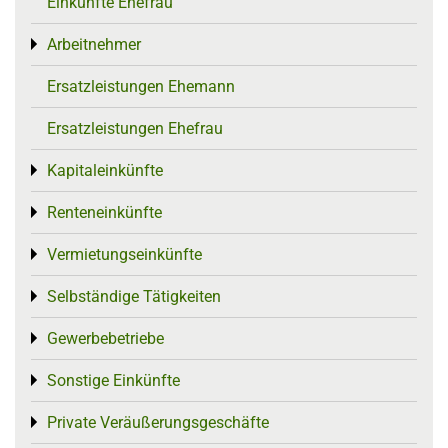
Einkünfte Ehefrau
Arbeitnehmer
Toggle menu
Ersatzleistungen Ehemann
Ersatzleistungen Ehefrau
Kapitaleinkünfte
Toggle menu
Renteneinkünfte
Toggle menu
Vermietungseinkünfte
Toggle menu
Selbständige Tätigkeiten
Toggle menu
Gewerbebetriebe
Toggle menu
Sonstige Einkünfte
Toggle menu
Private Veräußerungsgeschäfte
Toggle menu