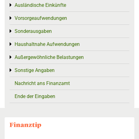
Ausländische Einkünfte
Toggle menu
Vorsorgeaufwendungen
Toggle menu
Sonderausgaben
Toggle menu
Haushaltnahe Aufwendungen
Toggle menu
Außergewöhnliche Belastungen
Toggle menu
Sonstige Angaben
Toggle menu
Nachricht ans Finanzamt
Ende der Eingaben