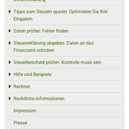
Tipps zum Steuern sparen: Optimieren Sie Ihre
Toggle menu
Eingaben
Daten prüfen: Fehler finden
Toggle menu
Steuererklärung abgeben: Daten an das
Toggle menu
Finanzamt schicken
Steuerbescheid prüfen: Kontrolle muss sein
Toggle menu
Hilfe und Beispiele
Toggle menu
Rechner
Toggle menu
Rechtliche Informationen
Toggle menu
Impressum
Presse