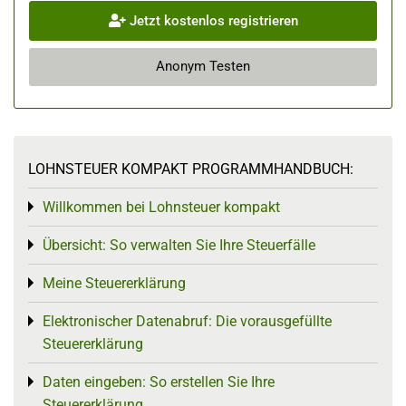
Jetzt kostenlos registrieren
Anonym Testen
LOHNSTEUER KOMPAKT PROGRAMMHANDBUCH:
Willkommen bei Lohnsteuer kompakt
Toggle menu
Übersicht: So verwalten Sie Ihre Steuerfälle
Toggle menu
Meine Steuererklärung
Toggle menu
Elektronischer Datenabruf: Die vorausgefüllte
Toggle menu
Steuererklärung
Daten eingeben: So erstellen Sie Ihre
Toggle menu
Steuererklärung