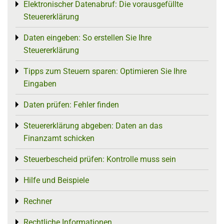
Elektronischer Datenabruf: Die vorausgefüllte
Toggle menu
Steuererklärung
Daten eingeben: So erstellen Sie Ihre
Toggle menu
Steuererklärung
Tipps zum Steuern sparen: Optimieren Sie Ihre
Toggle menu
Eingaben
Daten prüfen: Fehler finden
Toggle menu
Steuererklärung abgeben: Daten an das
Toggle menu
Finanzamt schicken
Steuerbescheid prüfen: Kontrolle muss sein
Toggle menu
Hilfe und Beispiele
Toggle menu
Rechner
Toggle menu
Rechtliche Informationen
Toggle menu