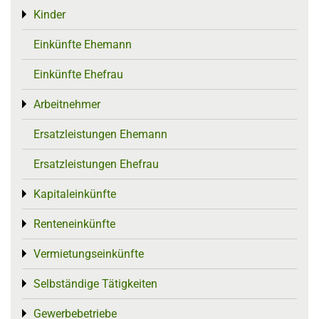
Kinder
Toggle menu
Einkünfte Ehemann
Einkünfte Ehefrau
Arbeitnehmer
Toggle menu
Ersatzleistungen Ehemann
Ersatzleistungen Ehefrau
Kapitaleinkünfte
Toggle menu
Renteneinkünfte
Toggle menu
Vermietungseinkünfte
Toggle menu
Selbständige Tätigkeiten
Toggle menu
Gewerbebetriebe
Toggle menu