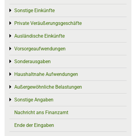
Sonstige Einkünfte
Toggle menu
Private Veräußerungsgeschäfte
Toggle menu
Ausländische Einkünfte
Toggle menu
Vorsorgeaufwendungen
Toggle menu
Sonderausgaben
Toggle menu
Haushaltnahe Aufwendungen
Toggle menu
Außergewöhnliche Belastungen
Toggle menu
Sonstige Angaben
Toggle menu
Nachricht ans Finanzamt
Ende der Eingaben