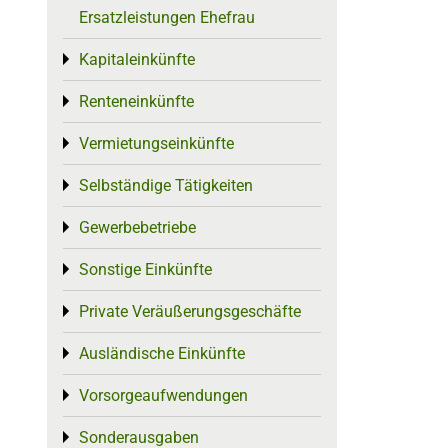
Ersatzleistungen Ehefrau
Kapitaleinkünfte
Toggle menu
Renteneinkünfte
Toggle menu
Vermietungseinkünfte
Toggle menu
Selbständige Tätigkeiten
Toggle menu
Gewerbebetriebe
Toggle menu
Sonstige Einkünfte
Toggle menu
Private Veräußerungsgeschäfte
Toggle menu
Ausländische Einkünfte
Toggle menu
Vorsorgeaufwendungen
Toggle menu
Sonderausgaben
Toggle menu