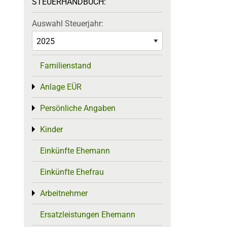
STEUERHANDBUCH:
Auswahl Steuerjahr:
Familienstand
Anlage EÜR
Toggle menu
Persönliche Angaben
Toggle menu
Kinder
Toggle menu
Einkünfte Ehemann
Einkünfte Ehefrau
Arbeitnehmer
Toggle menu
Ersatzleistungen Ehemann