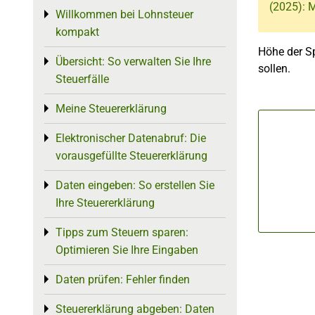
(2025): 
Willkommen bei Lohnsteuer
Toggle menu
kompakt
Höhe der S
Übersicht: So verwalten Sie Ihre
Toggle menu
sollen.
Steuerfälle
Meine Steuererklärung
Toggle menu
Elektronischer Datenabruf: Die
Toggle menu
vorausgefüllte Steuererklärung
Daten eingeben: So erstellen Sie
Toggle menu
Ihre Steuererklärung
Tipps zum Steuern sparen:
Toggle menu
Optimieren Sie Ihre Eingaben
Daten prüfen: Fehler finden
Toggle menu
Steuererklärung abgeben: Daten
Toggle menu