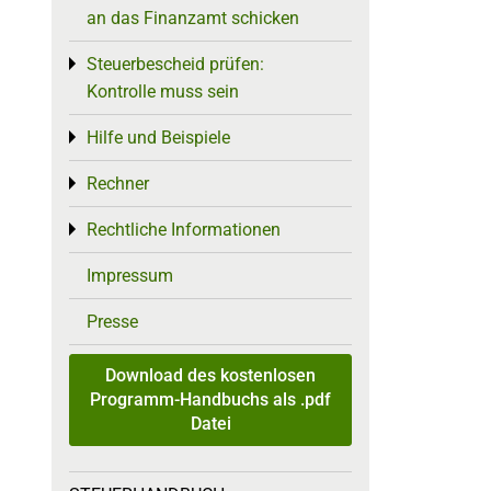
an das Finanzamt schicken
Steuerbescheid prüfen:
Toggle menu
Kontrolle muss sein
Hilfe und Beispiele
Toggle menu
Rechner
Toggle menu
Rechtliche Informationen
Toggle menu
Impressum
Presse
Download des kostenlosen
Programm-Handbuchs als .pdf
Datei