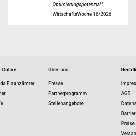
Optimierungspotenzial."
WirtschaftsWoche 16/2026
 Online
Über uns
Rechtl
ds Finanzämter
Presse
Impre
ner
Partnerprogramm
AGB
fe
Stellenangebote
Daten
Barrier
Preise
Versan