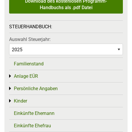
Download des kostenlosen Programm-
Handbuchs als .pdf Datei
STEUERHANDBUCH:
Auswahl Steuerjahr:
Familienstand
Anlage EÜR
Toggle menu
Persönliche Angaben
Toggle menu
Kinder
Toggle menu
Einkünfte Ehemann
Einkünfte Ehefrau