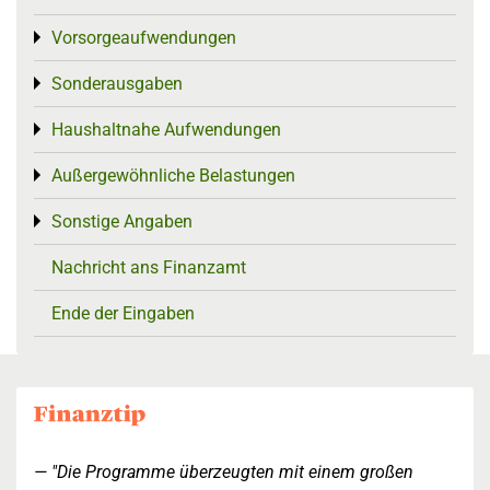
Vorsorgeaufwendungen
Toggle menu
Sonderausgaben
Toggle menu
Haushaltnahe Aufwendungen
Toggle menu
Außergewöhnliche Belastungen
Toggle menu
Sonstige Angaben
Toggle menu
Nachricht ans Finanzamt
Ende der Eingaben
"Die Programme überzeugten mit einem großen