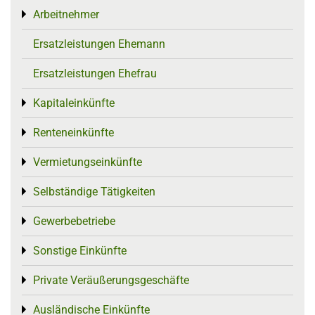
Arbeitnehmer
Toggle menu
Ersatzleistungen Ehemann
Ersatzleistungen Ehefrau
Kapitaleinkünfte
Toggle menu
Renteneinkünfte
Toggle menu
Vermietungseinkünfte
Toggle menu
Selbständige Tätigkeiten
Toggle menu
Gewerbebetriebe
Toggle menu
Sonstige Einkünfte
Toggle menu
Private Veräußerungsgeschäfte
Toggle menu
Ausländische Einkünfte
Toggle menu