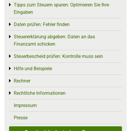
Tipps zum Steuern sparen: Optimieren Sie Ihre
Toggle menu
Eingaben
Daten prüfen: Fehler finden
Toggle menu
Steuererklärung abgeben: Daten an das
Toggle menu
Finanzamt schicken
Steuerbescheid prüfen: Kontrolle muss sein
Toggle menu
Hilfe und Beispiele
Toggle menu
Rechner
Toggle menu
Rechtliche Informationen
Toggle menu
Impressum
Presse