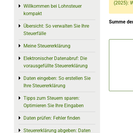
(2025): 
Willkommen bei Lohnsteuer
Toggle menu
kompakt
Summe der
Übersicht: So verwalten Sie Ihre
Toggle menu
Steuerfälle
Meine Steuererklärung
Toggle menu
Elektronischer Datenabruf: Die
Toggle menu
vorausgefüllte Steuererklärung
Daten eingeben: So erstellen Sie
Toggle menu
Ihre Steuererklärung
Tipps zum Steuern sparen:
Toggle menu
Optimieren Sie Ihre Eingaben
Daten prüfen: Fehler finden
Toggle menu
Steuererklärung abgeben: Daten
Toggle menu