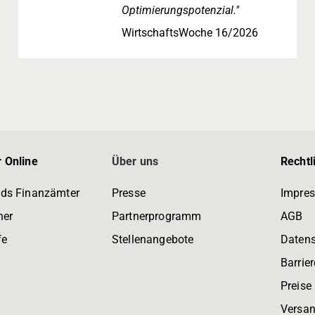
Optimierungspotenzial."
WirtschaftsWoche 16/2026
 Online
Über uns
Rechtl
ds Finanzämter
Presse
Impre
ner
Partnerprogramm
AGB
fe
Stellenangebote
Daten
Barrier
Preise
Versan