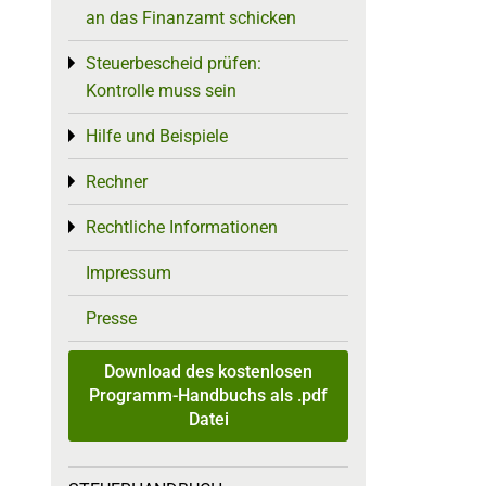
an das Finanzamt schicken
Steuerbescheid prüfen:
Toggle menu
Kontrolle muss sein
Hilfe und Beispiele
Toggle menu
Rechner
Toggle menu
Rechtliche Informationen
Toggle menu
Impressum
Presse
Download des kostenlosen
Programm-Handbuchs als .pdf
Datei