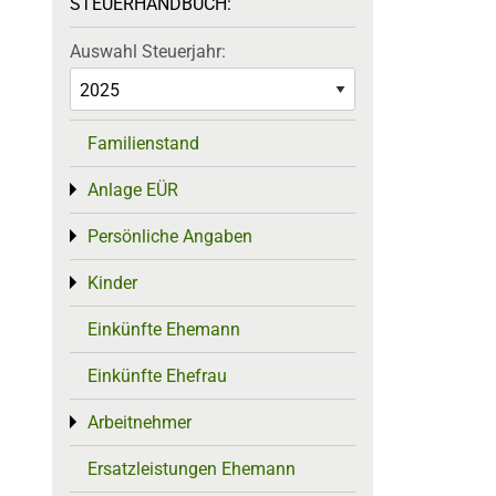
STEUERHANDBUCH:
Auswahl Steuerjahr:
Familienstand
Anlage EÜR
Toggle menu
Persönliche Angaben
Toggle menu
Kinder
Toggle menu
Einkünfte Ehemann
Einkünfte Ehefrau
Arbeitnehmer
Toggle menu
Ersatzleistungen Ehemann