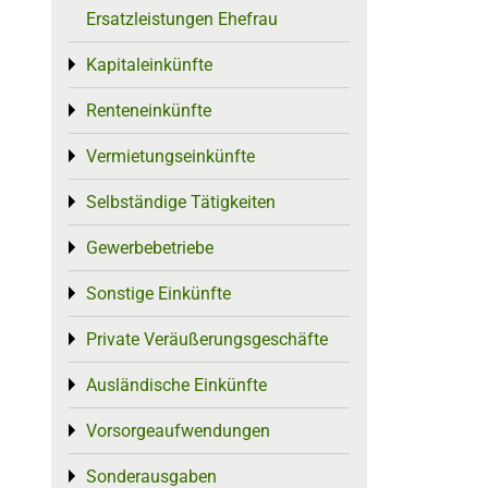
Ersatzleistungen Ehefrau
Kapitaleinkünfte
Toggle menu
Renteneinkünfte
Toggle menu
Vermietungseinkünfte
Toggle menu
Selbständige Tätigkeiten
Toggle menu
Gewerbebetriebe
Toggle menu
Sonstige Einkünfte
Toggle menu
Private Veräußerungsgeschäfte
Toggle menu
Ausländische Einkünfte
Toggle menu
Vorsorgeaufwendungen
Toggle menu
Sonderausgaben
Toggle menu