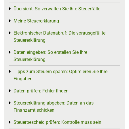
Übersicht: So verwalten Sie Ihre Steuerfälle
Toggle menu
Meine Steuererklärung
Toggle menu
Elektronischer Datenabruf: Die vorausgefüllte
Toggle menu
Steuererklärung
Daten eingeben: So erstellen Sie Ihre
Toggle menu
Steuererklärung
Tipps zum Steuern sparen: Optimieren Sie Ihre
Toggle menu
Eingaben
Daten prüfen: Fehler finden
Toggle menu
Steuererklärung abgeben: Daten an das
Toggle menu
Finanzamt schicken
Steuerbescheid prüfen: Kontrolle muss sein
Toggle menu