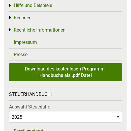
Hilfe und Beispiele
Toggle menu
Rechner
Toggle menu
Rechtliche Informationen
Toggle menu
Impressum
Presse
Download des kostenlosen Programm-
Handbuchs als .pdf Datei
STEUERHANDBUCH:
Auswahl Steuerjahr: