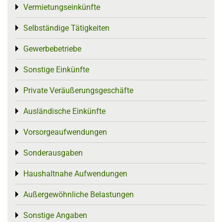
Vermietungseinkünfte
Toggle menu
Selbständige Tätigkeiten
Toggle menu
Gewerbebetriebe
Toggle menu
Sonstige Einkünfte
Toggle menu
Private Veräußerungsgeschäfte
Toggle menu
Ausländische Einkünfte
Toggle menu
Vorsorgeaufwendungen
Toggle menu
Sonderausgaben
Toggle menu
Haushaltnahe Aufwendungen
Toggle menu
Außergewöhnliche Belastungen
Toggle menu
Sonstige Angaben
Toggle menu