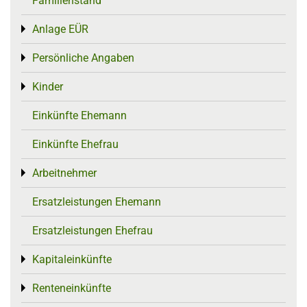
Familienstand
Anlage EÜR
Toggle menu
Persönliche Angaben
Toggle menu
Kinder
Toggle menu
Einkünfte Ehemann
Einkünfte Ehefrau
Arbeitnehmer
Toggle menu
Ersatzleistungen Ehemann
Ersatzleistungen Ehefrau
Kapitaleinkünfte
Toggle menu
Renteneinkünfte
Toggle menu