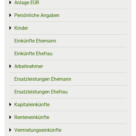
Anlage EÜR
Toggle menu
Persönliche Angaben
Toggle menu
Kinder
Toggle menu
Einkünfte Ehemann
Einkünfte Ehefrau
Arbeitnehmer
Toggle menu
Ersatzleistungen Ehemann
Ersatzleistungen Ehefrau
Kapitaleinkünfte
Toggle menu
Renteneinkünfte
Toggle menu
Vermietungseinkünfte
Toggle menu