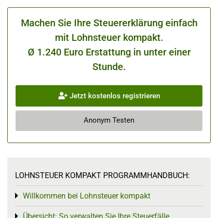
Machen Sie Ihre Steuererklärung einfach
mit Lohnsteuer kompakt.
Ø 1.240 Euro Erstattung in unter einer
Stunde.
Jetzt kostenlos registrieren
Anonym Testen
LOHNSTEUER KOMPAKT PROGRAMMHANDBUCH:
Willkommen bei Lohnsteuer kompakt
Toggle menu
Übersicht: So verwalten Sie Ihre Steuerfälle
Toggle menu