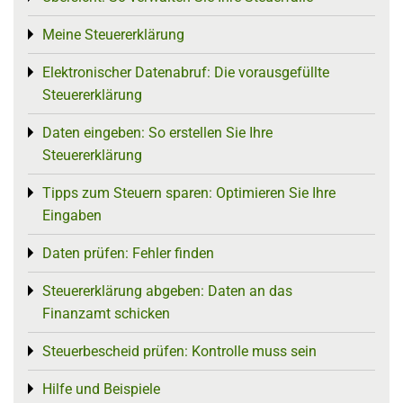
Meine Steuererklärung
Toggle menu
Elektronischer Datenabruf: Die vorausgefüllte
Toggle menu
Steuererklärung
Daten eingeben: So erstellen Sie Ihre
Toggle menu
Steuererklärung
Tipps zum Steuern sparen: Optimieren Sie Ihre
Toggle menu
Eingaben
Daten prüfen: Fehler finden
Toggle menu
Steuererklärung abgeben: Daten an das
Toggle menu
Finanzamt schicken
Steuerbescheid prüfen: Kontrolle muss sein
Toggle menu
Hilfe und Beispiele
Toggle menu