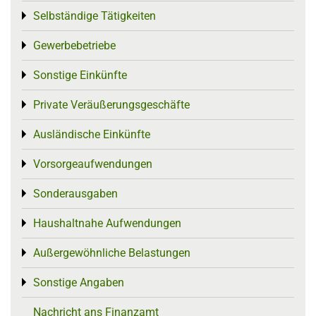
Selbständige Tätigkeiten
Toggle menu
Gewerbebetriebe
Toggle menu
Sonstige Einkünfte
Toggle menu
Private Veräußerungsgeschäfte
Toggle menu
Ausländische Einkünfte
Toggle menu
Vorsorgeaufwendungen
Toggle menu
Sonderausgaben
Toggle menu
Haushaltnahe Aufwendungen
Toggle menu
Außergewöhnliche Belastungen
Toggle menu
Sonstige Angaben
Toggle menu
Nachricht ans Finanzamt