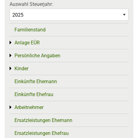
Auswahl Steuerjahr:
Familienstand
Anlage EÜR
Toggle menu
Persönliche Angaben
Toggle menu
Kinder
Toggle menu
Einkünfte Ehemann
Einkünfte Ehefrau
Arbeitnehmer
Toggle menu
Ersatzleistungen Ehemann
Ersatzleistungen Ehefrau