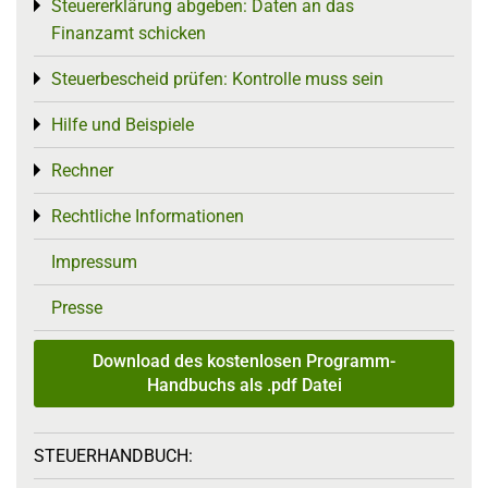
Steuererklärung abgeben: Daten an das
Toggle menu
Finanzamt schicken
Steuerbescheid prüfen: Kontrolle muss sein
Toggle menu
Hilfe und Beispiele
Toggle menu
Rechner
Toggle menu
Rechtliche Informationen
Toggle menu
Impressum
Presse
Download des kostenlosen Programm-
Handbuchs als .pdf Datei
STEUERHANDBUCH: