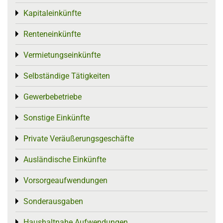
Kapitaleinkünfte
Toggle menu
Renteneinkünfte
Toggle menu
Vermietungseinkünfte
Toggle menu
Selbständige Tätigkeiten
Toggle menu
Gewerbebetriebe
Toggle menu
Sonstige Einkünfte
Toggle menu
Private Veräußerungsgeschäfte
Toggle menu
Ausländische Einkünfte
Toggle menu
Vorsorgeaufwendungen
Toggle menu
Sonderausgaben
Toggle menu
Haushaltnahe Aufwendungen
Toggle menu