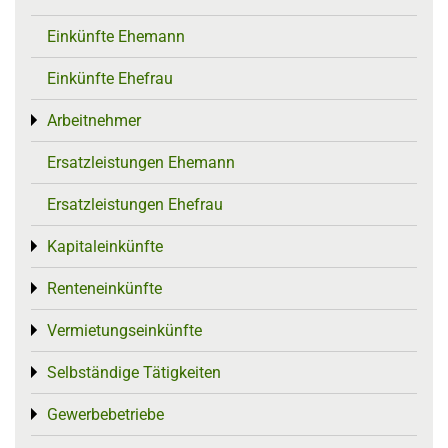
Einkünfte Ehemann
Einkünfte Ehefrau
Arbeitnehmer
Toggle menu
Ersatzleistungen Ehemann
Ersatzleistungen Ehefrau
Kapitaleinkünfte
Toggle menu
Renteneinkünfte
Toggle menu
Vermietungseinkünfte
Toggle menu
Selbständige Tätigkeiten
Toggle menu
Gewerbebetriebe
Toggle menu