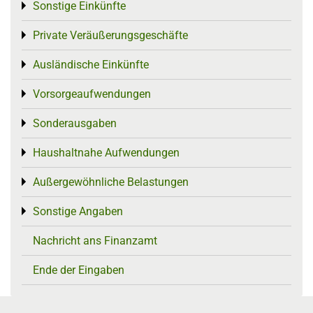
Sonstige Einkünfte
Toggle menu
Private Veräußerungsgeschäfte
Toggle menu
Ausländische Einkünfte
Toggle menu
Vorsorgeaufwendungen
Toggle menu
Sonderausgaben
Toggle menu
Haushaltnahe Aufwendungen
Toggle menu
Außergewöhnliche Belastungen
Toggle menu
Sonstige Angaben
Toggle menu
Nachricht ans Finanzamt
Ende der Eingaben