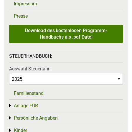
Impressum
Presse
Download des kostenlosen Programm-
Handbuchs als .pdf Datei
STEUERHANDBUCH:
Auswahl Steuerjahr:
Familienstand
Anlage EÜR
Toggle menu
Persönliche Angaben
Toggle menu
Kinder
Toggle menu