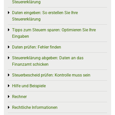
Steuererklärung
Daten eingeben: So erstellen Sie Ihre
Toggle menu
Steuererklärung
Tipps zum Steuern sparen: Optimieren Sie Ihre
Toggle menu
Eingaben
Daten prüfen: Fehler finden
Toggle menu
Steuererklärung abgeben: Daten an das
Toggle menu
Finanzamt schicken
Steuerbescheid prüfen: Kontrolle muss sein
Toggle menu
Hilfe und Beispiele
Toggle menu
Rechner
Toggle menu
Rechtliche Informationen
Toggle menu