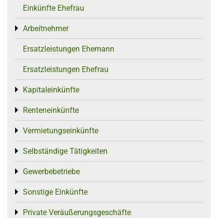
Einkünfte Ehefrau
Arbeitnehmer
Toggle menu
Ersatzleistungen Ehemann
Ersatzleistungen Ehefrau
Kapitaleinkünfte
Toggle menu
Renteneinkünfte
Toggle menu
Vermietungseinkünfte
Toggle menu
Selbständige Tätigkeiten
Toggle menu
Gewerbebetriebe
Toggle menu
Sonstige Einkünfte
Toggle menu
Private Veräußerungsgeschäfte
Toggle menu