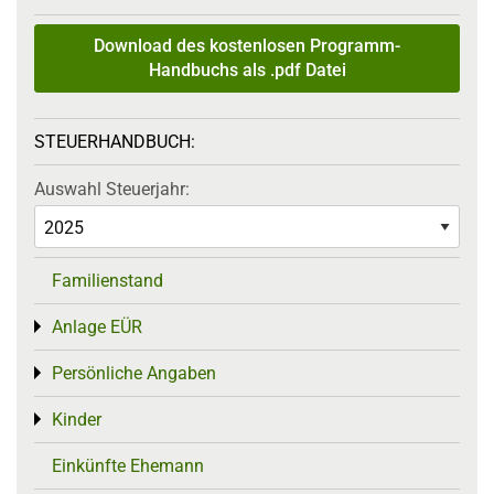
Download des kostenlosen Programm-
Handbuchs als .pdf Datei
STEUERHANDBUCH:
Auswahl Steuerjahr:
Familienstand
Anlage EÜR
Toggle menu
Persönliche Angaben
Toggle menu
Kinder
Toggle menu
Einkünfte Ehemann