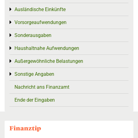
Ausländische Einkünfte
Toggle menu
Vorsorgeaufwendungen
Toggle menu
Sonderausgaben
Toggle menu
Haushaltnahe Aufwendungen
Toggle menu
Außergewöhnliche Belastungen
Toggle menu
Sonstige Angaben
Toggle menu
Nachricht ans Finanzamt
Ende der Eingaben