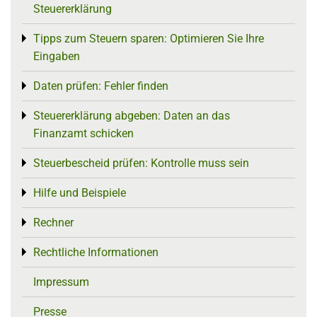
Steuererklärung
Tipps zum Steuern sparen: Optimieren Sie Ihre
Toggle menu
Eingaben
Daten prüfen: Fehler finden
Toggle menu
Steuererklärung abgeben: Daten an das
Toggle menu
Finanzamt schicken
Steuerbescheid prüfen: Kontrolle muss sein
Toggle menu
Hilfe und Beispiele
Toggle menu
Rechner
Toggle menu
Rechtliche Informationen
Toggle menu
Impressum
Presse