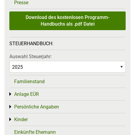
Presse
Download des kostenlosen Programm-
Handbuchs als .pdf Datei
STEUERHANDBUCH:
Auswahl Steuerjahr:
Familienstand
Anlage EÜR
Toggle menu
Persönliche Angaben
Toggle menu
Kinder
Toggle menu
Einkünfte Ehemann