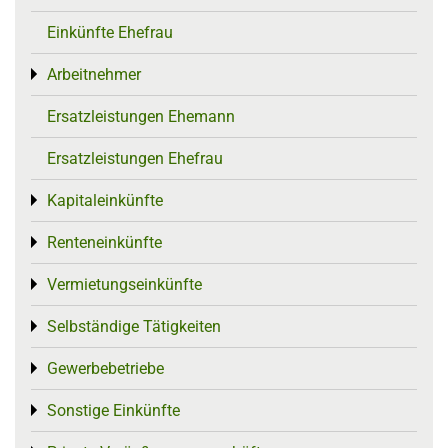
Einkünfte Ehefrau
Arbeitnehmer
Toggle menu
Ersatzleistungen Ehemann
Ersatzleistungen Ehefrau
Kapitaleinkünfte
Toggle menu
Renteneinkünfte
Toggle menu
Vermietungseinkünfte
Toggle menu
Selbständige Tätigkeiten
Toggle menu
Gewerbebetriebe
Toggle menu
Sonstige Einkünfte
Toggle menu