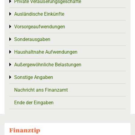
Private Veräußerungsgeschäfte
Toggle menu
Ausländische Einkünfte
Toggle menu
Vorsorgeaufwendungen
Toggle menu
Sonderausgaben
Toggle menu
Haushaltnahe Aufwendungen
Toggle menu
Außergewöhnliche Belastungen
Toggle menu
Sonstige Angaben
Toggle menu
Nachricht ans Finanzamt
Ende der Eingaben