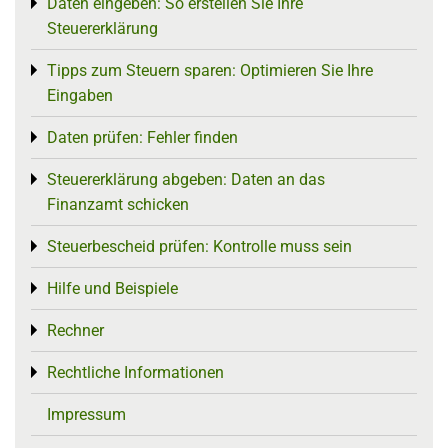
Daten eingeben: So erstellen Sie Ihre
Toggle menu
Steuererklärung
Tipps zum Steuern sparen: Optimieren Sie Ihre
Toggle menu
Eingaben
Daten prüfen: Fehler finden
Toggle menu
Steuererklärung abgeben: Daten an das
Toggle menu
Finanzamt schicken
Steuerbescheid prüfen: Kontrolle muss sein
Toggle menu
Hilfe und Beispiele
Toggle menu
Rechner
Toggle menu
Rechtliche Informationen
Toggle menu
Impressum