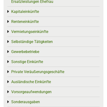
Ersatzleistungen Ehefrau
Kapitaleinkünfte
Toggle menu
Renteneinkünfte
Toggle menu
Vermietungseinkünfte
Toggle menu
Selbständige Tätigkeiten
Toggle menu
Gewerbebetriebe
Toggle menu
Sonstige Einkünfte
Toggle menu
Private Veräußerungsgeschäfte
Toggle menu
Ausländische Einkünfte
Toggle menu
Vorsorgeaufwendungen
Toggle menu
Sonderausgaben
Toggle menu