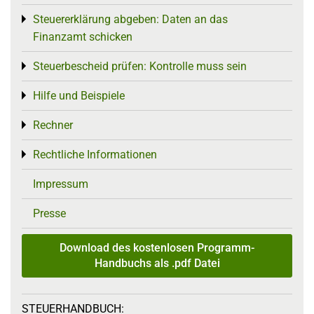
Steuererklärung abgeben: Daten an das
Toggle menu
Finanzamt schicken
Steuerbescheid prüfen: Kontrolle muss sein
Toggle menu
Hilfe und Beispiele
Toggle menu
Rechner
Toggle menu
Rechtliche Informationen
Toggle menu
Impressum
Presse
Download des kostenlosen Programm-
Handbuchs als .pdf Datei
STEUERHANDBUCH: