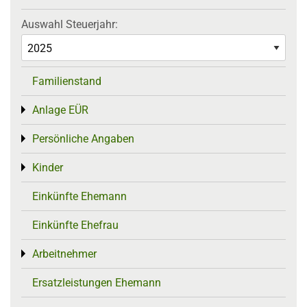
Auswahl Steuerjahr:
Familienstand
Anlage EÜR
Toggle menu
Persönliche Angaben
Toggle menu
Kinder
Toggle menu
Einkünfte Ehemann
Einkünfte Ehefrau
Arbeitnehmer
Toggle menu
Ersatzleistungen Ehemann