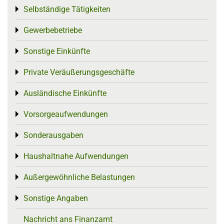
Selbständige Tätigkeiten
Toggle menu
Gewerbebetriebe
Toggle menu
Sonstige Einkünfte
Toggle menu
Private Veräußerungsgeschäfte
Toggle menu
Ausländische Einkünfte
Toggle menu
Vorsorgeaufwendungen
Toggle menu
Sonderausgaben
Toggle menu
Haushaltnahe Aufwendungen
Toggle menu
Außergewöhnliche Belastungen
Toggle menu
Sonstige Angaben
Toggle menu
Nachricht ans Finanzamt