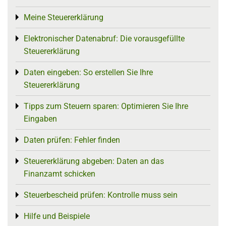
Meine Steuererklärung
Toggle menu
Elektronischer Datenabruf: Die vorausgefüllte
Toggle menu
Steuererklärung
Daten eingeben: So erstellen Sie Ihre
Toggle menu
Steuererklärung
Tipps zum Steuern sparen: Optimieren Sie Ihre
Toggle menu
Eingaben
Daten prüfen: Fehler finden
Toggle menu
Steuererklärung abgeben: Daten an das
Toggle menu
Finanzamt schicken
Steuerbescheid prüfen: Kontrolle muss sein
Toggle menu
Hilfe und Beispiele
Toggle menu