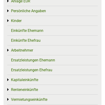
Anlage EÜR
Toggle menu
Persönliche Angaben
Toggle menu
Kinder
Toggle menu
Einkünfte Ehemann
Einkünfte Ehefrau
Arbeitnehmer
Toggle menu
Ersatzleistungen Ehemann
Ersatzleistungen Ehefrau
Kapitaleinkünfte
Toggle menu
Renteneinkünfte
Toggle menu
Vermietungseinkünfte
Toggle menu