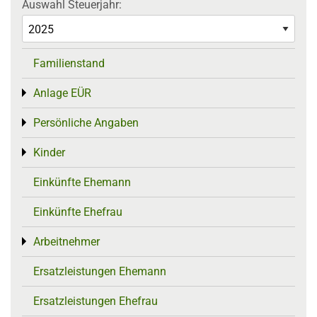
Auswahl Steuerjahr:
Familienstand
Anlage EÜR
Toggle menu
Persönliche Angaben
Toggle menu
Kinder
Toggle menu
Einkünfte Ehemann
Einkünfte Ehefrau
Arbeitnehmer
Toggle menu
Ersatzleistungen Ehemann
Ersatzleistungen Ehefrau