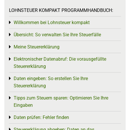
LOHNSTEUER KOMPAKT PROGRAMMHANDBUCH:
Willkommen bei Lohnsteuer kompakt
Toggle menu
Übersicht: So verwalten Sie Ihre Steuerfälle
Toggle menu
Meine Steuererklärung
Toggle menu
Elektronischer Datenabruf: Die vorausgefüllte
Toggle menu
Steuererklärung
Daten eingeben: So erstellen Sie Ihre
Toggle menu
Steuererklärung
Tipps zum Steuern sparen: Optimieren Sie Ihre
Toggle menu
Eingaben
Daten prüfen: Fehler finden
Toggle menu
Steuererklärung abgeben: Daten an das
Toggle menu