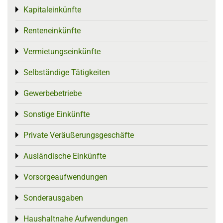
Kapitaleinkünfte
Toggle menu
Renteneinkünfte
Toggle menu
Vermietungseinkünfte
Toggle menu
Selbständige Tätigkeiten
Toggle menu
Gewerbebetriebe
Toggle menu
Sonstige Einkünfte
Toggle menu
Private Veräußerungsgeschäfte
Toggle menu
Ausländische Einkünfte
Toggle menu
Vorsorgeaufwendungen
Toggle menu
Sonderausgaben
Toggle menu
Haushaltnahe Aufwendungen
Toggle menu