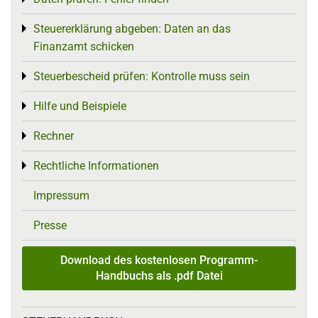
Steuererklärung abgeben: Daten an das
Toggle menu
Finanzamt schicken
Steuerbescheid prüfen: Kontrolle muss sein
Toggle menu
Hilfe und Beispiele
Toggle menu
Rechner
Toggle menu
Rechtliche Informationen
Toggle menu
Impressum
Presse
Download des kostenlosen Programm-
Handbuchs als .pdf Datei