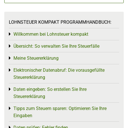
LOHNSTEUER KOMPAKT PROGRAMMHANDBUCH:
Willkommen bei Lohnsteuer kompakt
Toggle menu
Übersicht: So verwalten Sie Ihre Steuerfälle
Toggle menu
Meine Steuererklärung
Toggle menu
Elektronischer Datenabruf: Die vorausgefüllte
Toggle menu
Steuererklärung
Daten eingeben: So erstellen Sie Ihre
Toggle menu
Steuererklärung
Tipps zum Steuern sparen: Optimieren Sie Ihre
Toggle menu
Eingaben
Daten prüfen: Fehler finden
Toggle menu