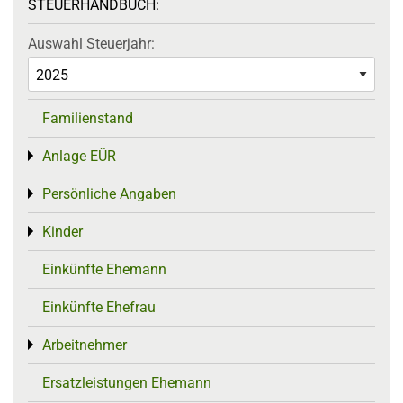
STEUERHANDBUCH:
Auswahl Steuerjahr:
Familienstand
Anlage EÜR
Toggle menu
Persönliche Angaben
Toggle menu
Kinder
Toggle menu
Einkünfte Ehemann
Einkünfte Ehefrau
Arbeitnehmer
Toggle menu
Ersatzleistungen Ehemann