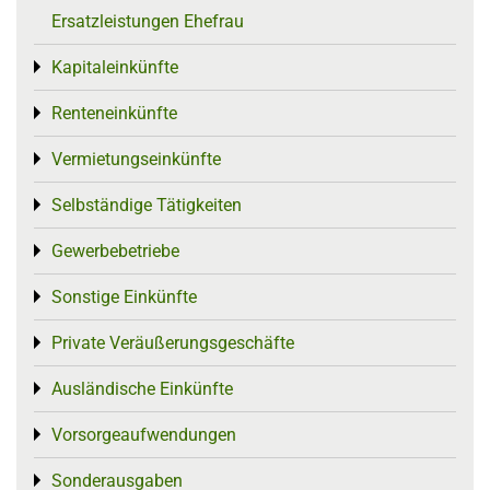
Ersatzleistungen Ehefrau
Kapitaleinkünfte
Toggle menu
Renteneinkünfte
Toggle menu
Vermietungseinkünfte
Toggle menu
Selbständige Tätigkeiten
Toggle menu
Gewerbebetriebe
Toggle menu
Sonstige Einkünfte
Toggle menu
Private Veräußerungsgeschäfte
Toggle menu
Ausländische Einkünfte
Toggle menu
Vorsorgeaufwendungen
Toggle menu
Sonderausgaben
Toggle menu