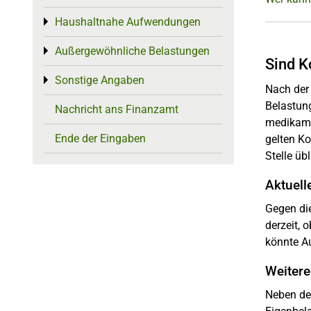
Haushaltnahe Aufwendungen
Toggle menu
Außergewöhnliche Belastungen
Toggle menu
Sind K
Sonstige Angaben
Toggle menu
Nach der 
Belastung
Nachricht ans Finanzamt
medikamen
Ende der Eingaben
gelten Ko
Stelle üb
Aktuell
Gegen di
derzeit,
könnte Au
Weitere
Neben de