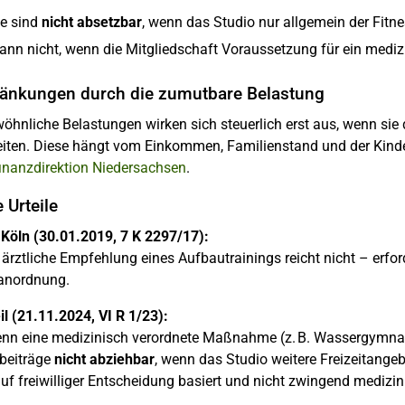
ge sind
nicht absetzbar
, wenn das Studio nur allgemein der Fitne
nn nicht, wenn die Mitgliedschaft Voraussetzung für ein medizin
ränkungen durch die zumutbare Belastung
hnliche Belastungen wirken sich steuerlich erst aus, wenn sie
eiten. Diese hängt vom Einkommen, Familienstand und der Kinder
inanzdirektion Niedersachsen
.
 Urteile
 Köln (30.01.2019, 7 K 2297/17):
e ärztliche Empfehlung eines Aufbautrainings reicht nicht – erforde
anordnung.
l (21.11.2024, VI R 1/23):
nn eine medizinisch verordnete Maßnahme (z. B. Wassergymnastik
sbeiträge
nicht abziehbar
, wenn das Studio weitere Freizeitangeb
uf freiwilliger Entscheidung basiert und nicht zwingend medizin