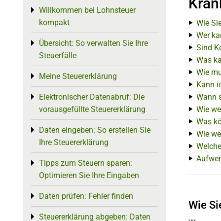
Kran
Willkommen bei Lohnsteuer
Toggle menu
kompakt
Wie Sie
Wer ka
Übersicht: So verwalten Sie Ihre
Toggle menu
Sind Ko
Steuerfälle
Was ka
Wie mu
Meine Steuererklärung
Toggle menu
Kann i
Elektronischer Datenabruf: Die
Wann s
Toggle menu
vorausgefüllte Steuererklärung
Wie we
Was kö
Daten eingeben: So erstellen Sie
Toggle menu
Wie we
Ihre Steuererklärung
Welche
Aufwen
Tipps zum Steuern sparen:
Toggle menu
Optimieren Sie Ihre Eingaben
Daten prüfen: Fehler finden
Toggle menu
Wie Si
Steuererklärung abgeben: Daten
Toggle menu