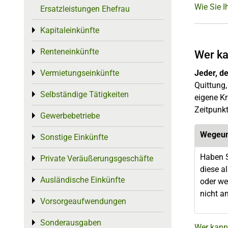
Wie Sie I
Ersatzleistungen Ehefrau
Kapitaleinkünfte
Toggle menu
Renteneinkünfte
Toggle menu
Wer ka
Vermietungseinkünfte
Jeder, d
Toggle menu
Quittung,
Selbständige Tätigkeiten
Toggle menu
eigene Kr
Zeitpunkt
Gewerbebetriebe
Toggle menu
Wegeun
Sonstige Einkünfte
Toggle menu
Haben S
Private Veräußerungsgeschäfte
Toggle menu
diese a
Ausländische Einkünfte
Toggle menu
oder we
nicht a
Vorsorgeaufwendungen
Toggle menu
Sonderausgaben
Toggle menu
Wer kann