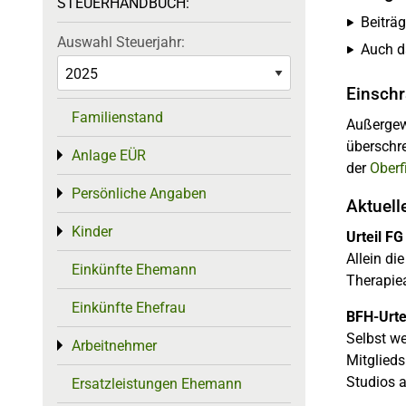
STEUERHANDBUCH:
Beiträ
Auswahl Steuerjahr:
Auch da
Einsch
Familienstand
Außergewö
überschr
Anlage EÜR
Toggle menu
der
Oberf
Persönliche Angaben
Toggle menu
Aktuelle
Kinder
Toggle menu
Urteil FG
Allein di
Einkünfte Ehemann
Therapie
Einkünfte Ehefrau
BFH-Urtei
Selbst we
Arbeitnehmer
Toggle menu
Mitglied
Studios a
Ersatzleistungen Ehemann