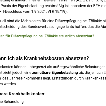
stung diskutiert. In einem weiteren Verfahren (Az. 2 BvR 1579/
 Praxis der Eigenbelastung rechtmäßig ist, nachdem der BFH die
FH-Beschluss vom 1.9.2021, VI R 18/19).
uell sind die Mehrkosten für eine Diätverpflegung bei Zöliakie 
Entscheidung des Bundesverfassungsgerichts hoffen, das die Abs
en für Diätverpflegung bei Zöliakie steuerlich absetzbar?
nn ich als Krankheitskosten absetzen?
tskosten können unbegrenzt als außergewöhnliche Belastungen i
t zieht jedoch eine
zumutbare Eigenbelastung
ab, die je nach
% des Jahreseinkommens liegt. Erstattungen durch Krankenka
n werden.
are Krankheitskosten:
che Behandlung