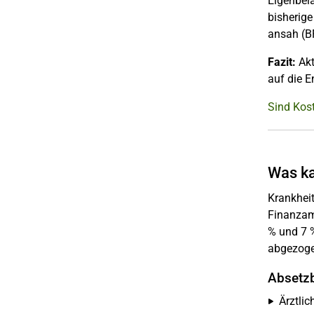
Eigenbela
bisherige
ansah (B
Fazit:
Akt
auf die 
Sind Kost
Was ka
Krankhei
Finanzam
% und 7 
abgezoge
Absetzb
Ärztli