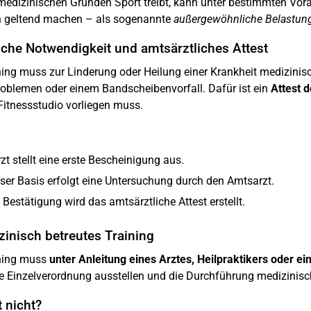
medizinischen Gründen Sport treibt, kann unter bestimmten Vora
ch geltend machen – als sogenannte
außergewöhnliche Belastun
liche Notwendigkeit und amtsärztliches Attest
ing muss zur Linderung oder Heilung einer Krankheit medizinis
oblemen oder einem Bandscheibenvorfall. Dafür ist ein
Attest 
Fitnessstudio vorliegen muss.
t stellt eine erste Bescheinigung aus.
eser Basis erfolgt eine Untersuchung durch den Amtsarzt.
 Bestätigung wird das amtsärztliche Attest erstellt.
zinisch betreutes Training
ning muss
unter Anleitung eines Arztes, Heilpraktikers oder ei
e Einzelverordnung ausstellen und die Durchführung medizinis
t nicht?