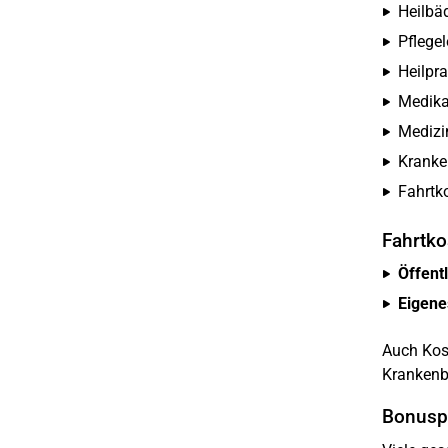
Heilbä
Pflege
Heilpr
Medika
Medizin
Kranke
Fahrtk
Fahrtko
Öffent
Eigene
Auch Kost
Krankenb
Bonusp