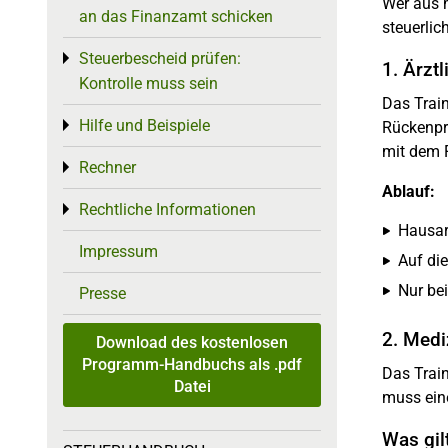
Wer aus 
an das Finanzamt schicken
steuerli
Steuerbescheid prüfen:
Toggle menu
1. Ärzt
Kontrolle muss sein
Das Train
Hilfe und Beispiele
Toggle menu
Rückenpr
mit dem 
Rechner
Toggle menu
Ablauf:
Rechtliche Informationen
Toggle menu
Hausarz
Impressum
Auf di
Nur bei
Presse
2. Medi
Download des kostenlosen
Programm-Handbuchs als .pdf
Das Trai
Datei
muss ein
Was gil