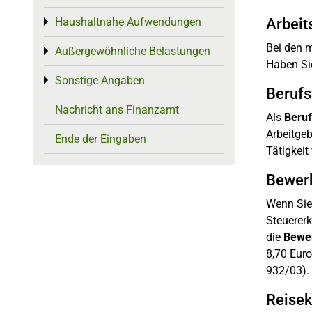
Haushaltnahe Aufwendungen
Arbeit
Toggle menu
Bei den 
Außergewöhnliche Belastungen
Toggle menu
Haben Si
Sonstige Angaben
Toggle menu
Beruf
Nachricht ans Finanzamt
Als
Beru
Arbeitgeb
Ende der Eingaben
Tätigkei
Bewer
Wenn Sie 
Steuererk
die
Bewe
8,70 Eur
932/03).
Reise