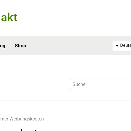
akt
Deuts
log
Shop
hmer
Werbungskosten