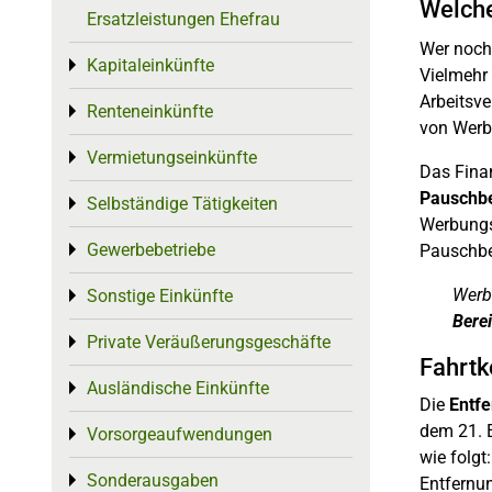
Welche
Ersatzleistungen Ehefrau
Wer noch 
Kapitaleinkünfte
Toggle menu
Vielmehr
Arbeitsve
Renteneinkünfte
Toggle menu
von Werb
Vermietungseinkünfte
Toggle menu
Das Fina
Pauschb
Selbständige Tätigkeiten
Toggle menu
Werbungsk
Gewerbebetriebe
Toggle menu
Pauschbe
Werb
Sonstige Einkünfte
Toggle menu
Bere
Private Veräußerungsgeschäfte
Toggle menu
Fahrtk
Ausländische Einkünfte
Toggle menu
Die
Entf
dem 21. E
Vorsorgeaufwendungen
Toggle menu
wie folgt
Sonderausgaben
Toggle menu
Entfernu