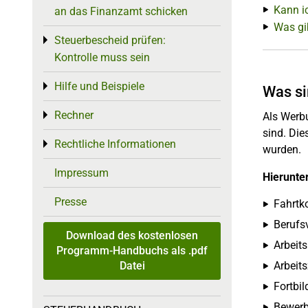
Kann i
an das Finanzamt schicken
Was gi
Steuerbescheid prüfen:
Toggle menu
Kontrolle muss sein
Hilfe und Beispiele
Toggle menu
Was s
Rechner
Toggle menu
Als Werbu
sind. Die
Rechtliche Informationen
Toggle menu
wurden.
Impressum
Hierunter
Presse
Fahrtk
Berufs
Download des kostenlosen
Arbeits
Programm-Handbuchs als .pdf
Datei
Arbeit
Fortbi
Bewer