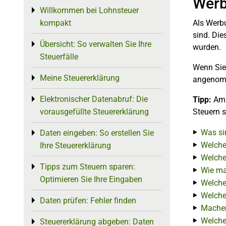
Werb
Willkommen bei Lohnsteuer
Toggle menu
kompakt
Als Werbu
sind. Die
Übersicht: So verwalten Sie Ihre
Toggle menu
wurden.
Steuerfälle
Wenn Sie
Meine Steuererklärung
Toggle menu
angenom
Elektronischer Datenabruf: Die
Toggle menu
Tipp:
Am 
vorausgefüllte Steuererklärung
Steuern s
Was si
Daten eingeben: So erstellen Sie
Toggle menu
Welche
Ihre Steuererklärung
Welche
Tipps zum Steuern sparen:
Toggle menu
Wie ma
Optimieren Sie Ihre Eingaben
Welche
Welche
Daten prüfen: Fehler finden
Toggle menu
Machen
Welche
Steuererklärung abgeben: Daten
Toggle menu