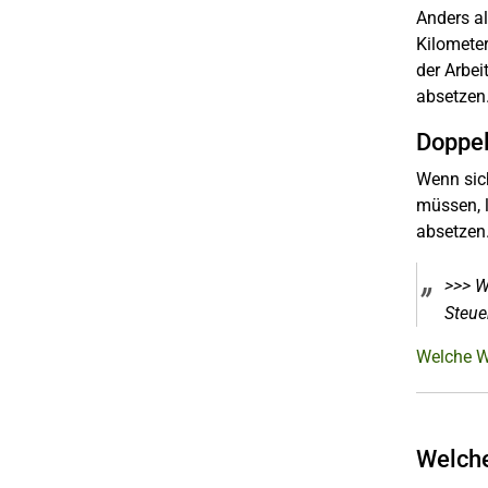
Anders al
Kilometer
der Arbei
absetzen
Doppel
Wenn sich
müssen, l
absetzen
>>> W
Steue
Welche W
Welche