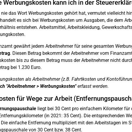
 Werbungskosten kann ich in der Steuererklä
nie das Wort Werbungskosten gehört hat, vermutet vielleicht hin
 handelt es sich bei Werbungskosten um Ausgaben, die dem 
rhältnis entstehen. Arbeitsmittel, Arbeitskleidung, Gewerkschafts
ungskosten.
nzamt gewährt jedem Arbeitnehmer für seine gesamten Werbung
etrag
. Diesen Betrag bekommt der Arbeitnehmer vom Finanzamt
osten bis zu diesem Betrag muss der Arbeitnehmer nicht durch 
trag bei 1.230 Euro.
ungskosten als Arbeitnehmer (z.B. Fahrtkosten und Kontoführu
ich "Arbeitnehmer > Werbungskosten"
erfasst werden.
osten für Wege zur Arbeit (Entfernungspausch
ernungspauschale
liegt bei 30 Cent pro einfachem Kilometer für
ntfernungskilometer (in 2021: 35 Cent). Die entsprechenden We
: Die einfache Entfernung multipliziert mit den Arbeitstagen im 
ngspauschale von 30 Cent bzw. 38 Cent.