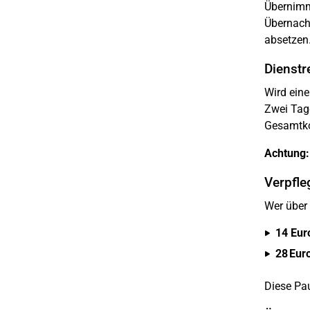
Übernimmt
Übernach
absetzen
Dienstr
Wird eine
Zwei Tage
Gesamtkos
Achtung:
Verpfl
Wer über
14 Eu
28 Eur
Diese Pau