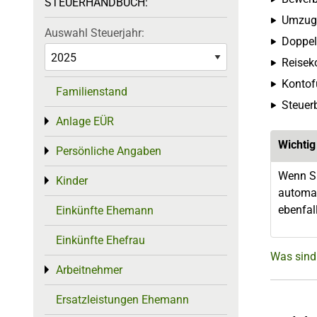
STEUERHANDBUCH:
Umzug
Auswahl Steuerjahr:
Doppel
Reisek
Kontof
Familienstand
Steuer
Anlage EÜR
Toggle menu
Wichtig
Persönliche Angaben
Toggle menu
Wenn Si
Kinder
Toggle menu
automat
ebenfal
Einkünfte Ehemann
Einkünfte Ehefrau
Was sind
Arbeitnehmer
Toggle menu
Ersatzleistungen Ehemann