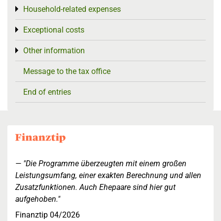
Household-related expenses
Toggle menu
Exceptional costs
Toggle menu
Other information
Toggle menu
Message to the tax office
End of entries
"Die Programme überzeugten mit einem großen
Leistungsumfang, einer exakten Berechnung und allen
Zusatzfunktionen. Auch Ehepaare sind hier gut
aufgehoben."
Finanztip 04/2026