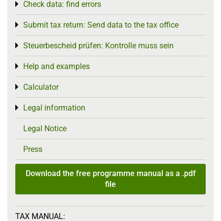
Check data: find errors
Toggle menu
Submit tax return: Send data to the tax office
Toggle menu
Steuerbescheid prüfen: Kontrolle muss sein
Toggle menu
Help and examples
Toggle menu
Calculator
Toggle menu
Legal information
Toggle menu
Legal Notice
Press
Download the free programme manual as a .pdf
file
TAX MANUAL: