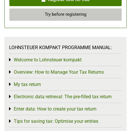
Try before registering
LOHNSTEUER KOMPAKT PROGRAMME MANUAL:
Welcome to Lohnsteuer kompakt
Toggle menu
Overview: How to Manage Your Tax Returns
Toggle menu
My tax return
Toggle menu
Electronic data retrieval: The pre-filled tax return
Toggle menu
Enter data: How to create your tax return
Toggle menu
Tips for saving tax: Optimise your entries
Toggle menu