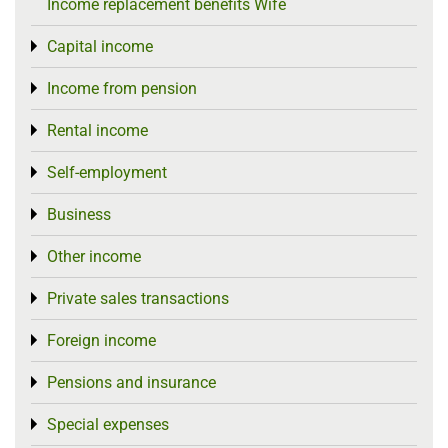
Income replacement benefits Wife
Capital income
Toggle menu
Income from pension
Toggle menu
Rental income
Toggle menu
Self-employment
Toggle menu
Business
Toggle menu
Other income
Toggle menu
Private sales transactions
Toggle menu
Foreign income
Toggle menu
Pensions and insurance
Toggle menu
Special expenses
Toggle menu