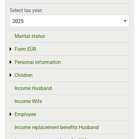
Select tax year:
Marital status
Form EÜR
Toggle menu
Personal information
Toggle menu
Children
Toggle menu
Income Husband
Income Wife
Employee
Toggle menu
Income replacement benefits Husband