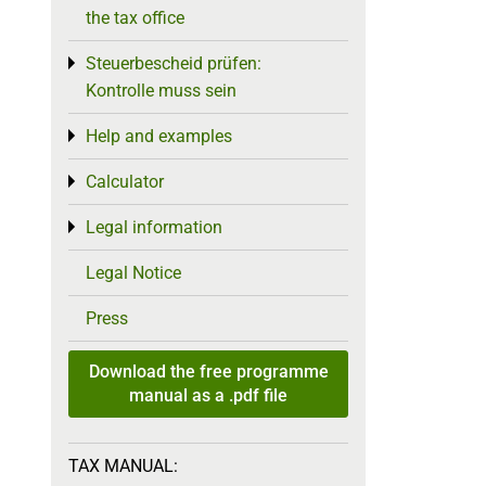
the tax office
Steuerbescheid prüfen:
Toggle menu
Kontrolle muss sein
Help and examples
Toggle menu
Calculator
Toggle menu
Legal information
Toggle menu
Legal Notice
Press
Download the free programme
manual as a .pdf file
TAX MANUAL: