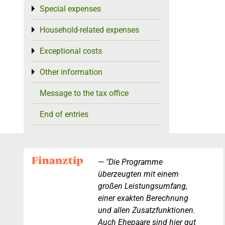
Special expenses
Toggle menu
Household-related expenses
Toggle menu
Exceptional costs
Toggle menu
Other information
Toggle menu
Message to the tax office
End of entries
"Die Programme
überzeugten mit einem
großen Leistungsumfang,
einer exakten Berechnung
und allen Zusatzfunktionen.
Auch Ehepaare sind hier gut