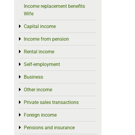
Income replacement benefits
Wife
Capital income
Toggle menu
Income from pension
Toggle menu
Rental income
Toggle menu
Self-employment
Toggle menu
Business
Toggle menu
Other income
Toggle menu
Private sales transactions
Toggle menu
Foreign income
Toggle menu
Pensions and insurance
Toggle menu