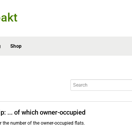
akt
g
Shop
lp: ... of which owner-occupied
r the number of the owner-occupied flats.