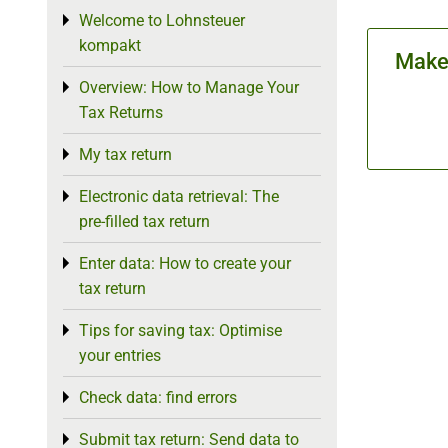
Welcome to Lohnsteuer
Toggle menu
kompakt
Make 
Overview: How to Manage Your
Toggle menu
Tax Returns
My tax return
Toggle menu
Electronic data retrieval: The
Toggle menu
pre-filled tax return
Enter data: How to create your
Toggle menu
tax return
Tips for saving tax: Optimise
Toggle menu
your entries
Check data: find errors
Toggle menu
Submit tax return: Send data to
Toggle menu