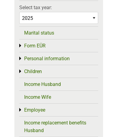
Select tax year:
Marital status
Form EÜR
Toggle menu
Personal information
Toggle menu
Children
Toggle menu
Income Husband
Income Wife
Employee
Toggle menu
Income replacement benefits
Husband