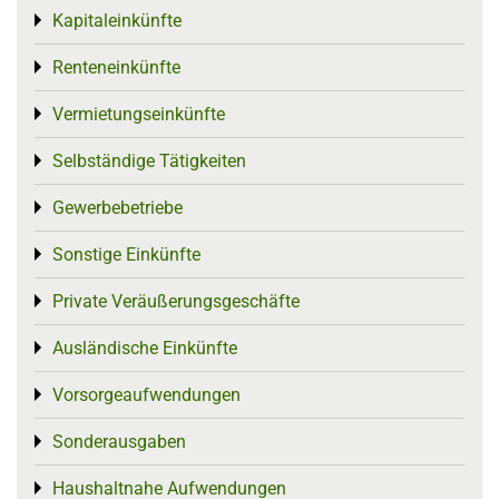
Kapitaleinkünfte
Toggle menu
Renteneinkünfte
Toggle menu
Vermietungseinkünfte
Toggle menu
Selbständige Tätigkeiten
Toggle menu
Gewerbebetriebe
Toggle menu
Sonstige Einkünfte
Toggle menu
Private Veräußerungsgeschäfte
Toggle menu
Ausländische Einkünfte
Toggle menu
Vorsorgeaufwendungen
Toggle menu
Sonderausgaben
Toggle menu
Haushaltnahe Aufwendungen
Toggle menu