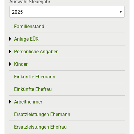
Auswahl Steuerjahr:
Familienstand
Anlage EÜR
Toggle menu
Persönliche Angaben
Toggle menu
Kinder
Toggle menu
Einkünfte Ehemann
Einkünfte Ehefrau
Arbeitnehmer
Toggle menu
Ersatzleistungen Ehemann
Ersatzleistungen Ehefrau