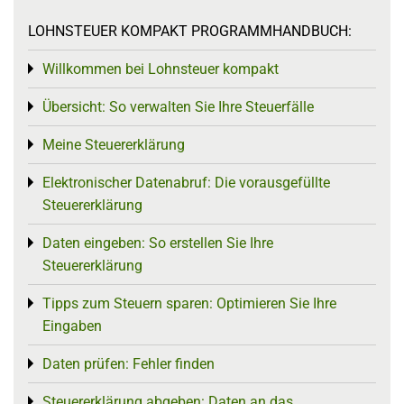
LOHNSTEUER KOMPAKT PROGRAMMHANDBUCH:
Willkommen bei Lohnsteuer kompakt
Toggle menu
Übersicht: So verwalten Sie Ihre Steuerfälle
Toggle menu
Meine Steuererklärung
Toggle menu
Elektronischer Datenabruf: Die vorausgefüllte
Toggle menu
Steuererklärung
Daten eingeben: So erstellen Sie Ihre
Toggle menu
Steuererklärung
Tipps zum Steuern sparen: Optimieren Sie Ihre
Toggle menu
Eingaben
Daten prüfen: Fehler finden
Toggle menu
Steuererklärung abgeben: Daten an das
Toggle menu