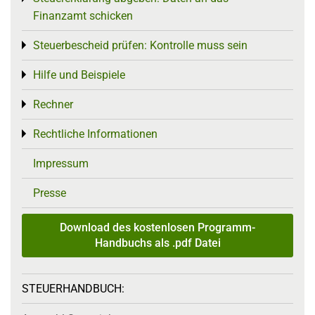
Finanzamt schicken
Steuerbescheid prüfen: Kontrolle muss sein
Toggle menu
Hilfe und Beispiele
Toggle menu
Rechner
Toggle menu
Rechtliche Informationen
Toggle menu
Impressum
Presse
Download des kostenlosen Programm-
Handbuchs als .pdf Datei
STEUERHANDBUCH: