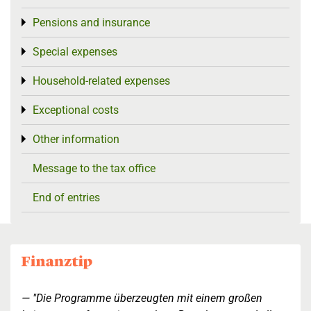
Pensions and insurance
Toggle menu
Special expenses
Toggle menu
Household-related expenses
Toggle menu
Exceptional costs
Toggle menu
Other information
Toggle menu
Message to the tax office
End of entries
"Die Programme überzeugten mit einem großen