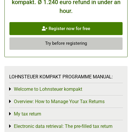
kompakt. Ø 1.240 euro refund in under an
hour.
Register now for free
Try before registering
LOHNSTEUER KOMPAKT PROGRAMME MANUAL:
Welcome to Lohnsteuer kompakt
Toggle menu
Overview: How to Manage Your Tax Returns
Toggle menu
My tax return
Toggle menu
Electronic data retrieval: The pre-filled tax return
Toggle menu