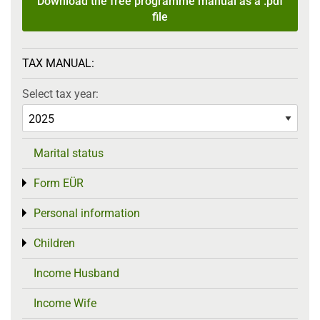
Download the free programme manual as a .pdf
file
TAX MANUAL:
Select tax year:
Marital status
Form EÜR
Toggle menu
Personal information
Toggle menu
Children
Toggle menu
Income Husband
Income Wife