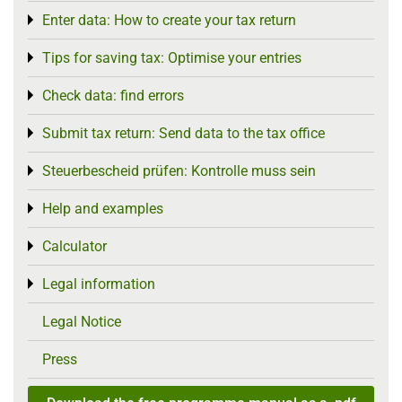
Enter data: How to create your tax return
Toggle menu
Tips for saving tax: Optimise your entries
Toggle menu
Check data: find errors
Toggle menu
Submit tax return: Send data to the tax office
Toggle menu
Steuerbescheid prüfen: Kontrolle muss sein
Toggle menu
Help and examples
Toggle menu
Calculator
Toggle menu
Legal information
Toggle menu
Legal Notice
Press