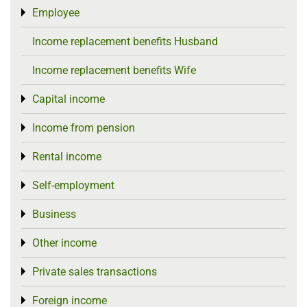
Employee
Toggle menu
Income replacement benefits Husband
Income replacement benefits Wife
Capital income
Toggle menu
Income from pension
Toggle menu
Rental income
Toggle menu
Self-employment
Toggle menu
Business
Toggle menu
Other income
Toggle menu
Private sales transactions
Toggle menu
Foreign income
Toggle menu