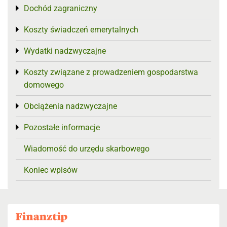
Dochód zagraniczny
Toggle menu
Koszty świadczeń emerytalnych
Toggle menu
Wydatki nadzwyczajne
Toggle menu
Koszty związane z prowadzeniem gospodarstwa
Toggle menu
domowego
Obciążenia nadzwyczajne
Toggle menu
Pozostałe informacje
Toggle menu
Wiadomość do urzędu skarbowego
Koniec wpisów