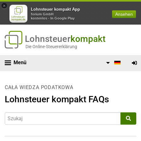
×
Lohnsteuer kompakt App
Ansehen
forium GmbH
kostenlos - In Google Play
Lohnsteuer
kompakt
Die Online-Steuererklärung
Menü
CAŁA WIEDZA PODATKOWA
Lohnsteuer kompakt FAQs