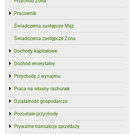
Przychód Żona
Pracownik
Toggle menu
Świadczenia zastępcze Mąż
Świadczenia zastępcze Żona
Dochody kapitałowe
Toggle menu
Dochód emerytalny
Toggle menu
Przychody z wynajmu
Toggle menu
Praca na własny rachunek
Toggle menu
Działalność gospodarcza
Toggle menu
Pozostałe przychody
Toggle menu
Prywatne transakcje sprzedaży
Toggle menu