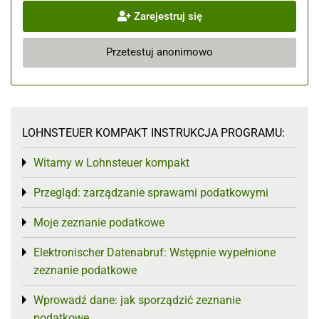
Zarejestruj się
Przetestuj anonimowo
LOHNSTEUER KOMPAKT INSTRUKCJA PROGRAMU:
Witamy w Lohnsteuer kompakt
Toggle menu
Przegląd: zarządzanie sprawami podatkowymi
Toggle menu
Moje zeznanie podatkowe
Toggle menu
Elektronischer Datenabruf: Wstępnie wypełnione
Toggle menu
zeznanie podatkowe
Wprowadź dane: jak sporządzić zeznanie
Toggle menu
podatkowe