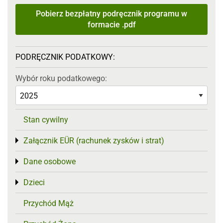
Pobierz bezpłatny podręcznik programu w
formacie .pdf
PODRĘCZNIK PODATKOWY:
Wybór roku podatkowego:
Stan cywilny
Załącznik EÜR (rachunek zysków i strat)
Toggle menu
Dane osobowe
Toggle menu
Dzieci
Toggle menu
Przychód Mąż