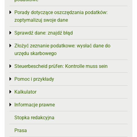
Porady dotyczące oszczędzania podatków:
Toggle menu
zoptymalizuj swoje dane
Sprawdź dane: znajdź błąd
Toggle menu
Złożyć zeznanie podatkowe: wysłać dane do
Toggle menu
urzędu skarbowego
Steuerbescheid prüfen: Kontrolle muss sein
Toggle menu
Pomoc i przykłady
Toggle menu
Kalkulator
Toggle menu
Informacje prawne
Toggle menu
Stopka redakcyjna
Prasa