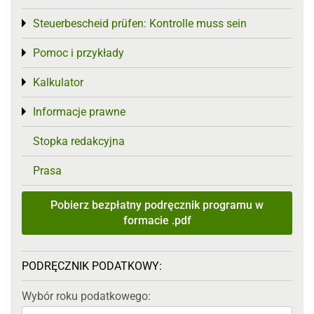
Steuerbescheid prüfen: Kontrolle muss sein
Toggle menu
Pomoc i przykłady
Toggle menu
Kalkulator
Toggle menu
Informacje prawne
Toggle menu
Stopka redakcyjna
Prasa
Pobierz bezpłatny podręcznik programu w
formacie .pdf
PODRĘCZNIK PODATKOWY:
Wybór roku podatkowego: