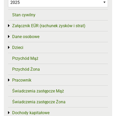
Stan cywilny
Załącznik EÜR (rachunek zysków i strat)
Toggle menu
Dane osobowe
Toggle menu
Dzieci
Toggle menu
Przychód Mąż
Przychód Żona
Pracownik
Toggle menu
Świadczenia zastępcze Mąż
Świadczenia zastępcze Żona
Dochody kapitałowe
Toggle menu