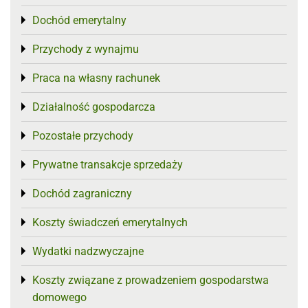
Dochód emerytalny
Toggle menu
Przychody z wynajmu
Toggle menu
Praca na własny rachunek
Toggle menu
Działalność gospodarcza
Toggle menu
Pozostałe przychody
Toggle menu
Prywatne transakcje sprzedaży
Toggle menu
Dochód zagraniczny
Toggle menu
Koszty świadczeń emerytalnych
Toggle menu
Wydatki nadzwyczajne
Toggle menu
Koszty związane z prowadzeniem gospodarstwa
Toggle menu
domowego