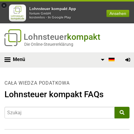
×
Lohnsteuer kompakt App
Ansehen
forium GmbH
kostenlos - In Google Play
Lohnsteuer
kompakt
Die Online-Steuererklärung
Menü
CAŁA WIEDZA PODATKOWA
Lohnsteuer kompakt FAQs