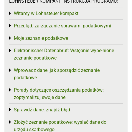
LOHNSTEUER KOMPAKT INSTRUKCJA PROGRAMU:
Witamy w Lohnsteuer kompakt
Toggle menu
Przegląd: zarządzanie sprawami podatkowymi
Toggle menu
Moje zeznanie podatkowe
Toggle menu
Elektronischer Datenabruf: Wstępnie wypełnione
Toggle menu
zeznanie podatkowe
Wprowadź dane: jak sporządzić zeznanie
Toggle menu
podatkowe
Porady dotyczące oszczędzania podatków:
Toggle menu
zoptymalizuj swoje dane
Sprawdź dane: znajdź błąd
Toggle menu
Złożyć zeznanie podatkowe: wysłać dane do
Toggle menu
urzędu skarbowego